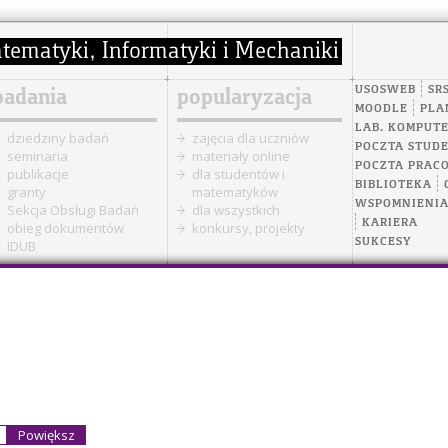
USOSWEB
SR
badania
popularyzacja
MOODLE
PLA
LAB. KOMPUT
dziedziny badań
zajęcia dla uczniów
POCZTA STUD
seminaria
materiały online
POCZTA PRAC
publikacje
dla studentów i
BIBLIOTEKA
granty
matematyków
WSPOMNIENI
Sekcja Obsługi Badań
dla wszystkich
KARIERA
obieg dokumentów
konkursy, projekty
SUKCESY
IDUB
Powiększ