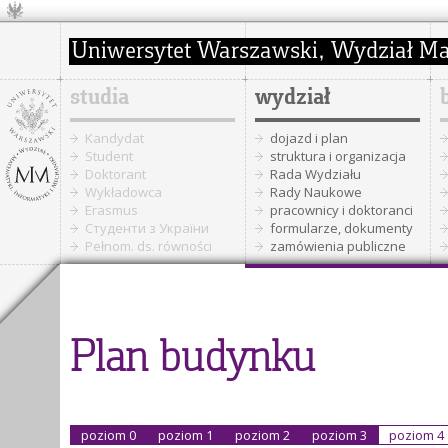
studia
wydział
Kandydat
dojazd i plan
Student
struktura i organizacja
Doktorant
Rada Wydziału
Wykładowca
Rady Naukowe
Erasmus
pracownicy i doktoranci
Cтуденти з України
formularze, dokumenty
Pełnom. ds. równości
zamówienia publiczne
Plan budynku
poziom 0
poziom 1
poziom 2
poziom 3
poziom 4