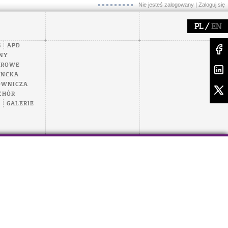
Nie jesteś zalogowany |
Zaloguj się
/
PL
EN
S
APD
NY
EROWE
ENCKA
OWNICZA
CHÓR
A
GALERIE