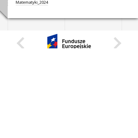
Matematyki_2024
KARIERA
STANOWISKA STAŁE
STANOWISKA I STYPENDIA CZASOWE
STRONA INTERNETOWA
INFORMACJE
ZGŁOŚ BŁĄD
WEBMASTER
DEKLARACJA DOSTĘPNOŚCI
REGULAMIN KORZYSTANIA Z PORTALU
BEZPIECZEŃSTWO NA KAMPUSIE