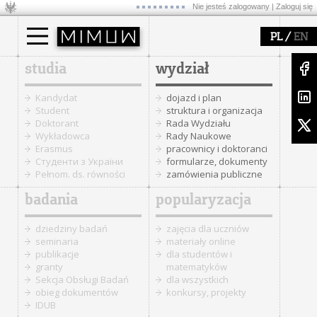
Nie jesteś zalogowany |
Zaloguj się
/
PL
EN
studia
wydział
Kandydat
dojazd i plan
Student
struktura i organizacja
Doktorant
Rada Wydziału
Wykładowca
Rady Naukowe
Erasmus
pracownicy i doktoranci
Cтуденти з України
formularze, dokumenty
Pełnom. ds. równości
zamówienia publiczne
badania
popularyzacja
dziedziny badań
zajęcia dla uczniów
seminaria
materiały online
publikacje
dla studentów i
granty
matematyków
Sekcja Obsługi Badań
dla wszystkich
obieg dokumentów
konkursy, projekty
IDUB