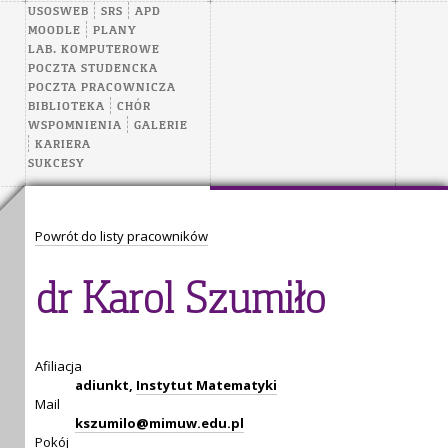
USOSWEB
SRS
APD
MOODLE
PLANY
LAB. KOMPUTEROWE
POCZTA STUDENCKA
POCZTA PRACOWNICZA
BIBLIOTEKA
CHÓR
WSPOMNIENIA
GALERIE
KARIERA
SUKCESY
Powrót do listy pracowników
dr Karol Szumiło
Afiliacja
adiunkt,
Instytut Matematyki
Mail
kszumilo@mimuw.edu.pl
Pokój