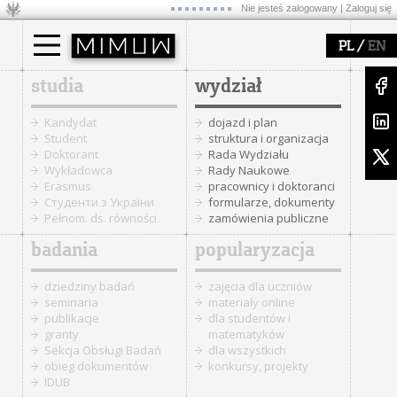
Nie jesteś zalogowany |
Zaloguj się
/
PL
EN
studia
wydział
Kandydat
dojazd i plan
Student
struktura i organizacja
Doktorant
Rada Wydziału
Wykładowca
Rady Naukowe
Erasmus
pracownicy i doktoranci
Cтуденти з України
formularze, dokumenty
Pełnom. ds. równości
zamówienia publiczne
badania
popularyzacja
dziedziny badań
zajęcia dla uczniów
seminaria
materiały online
publikacje
dla studentów i
granty
matematyków
Sekcja Obsługi Badań
dla wszystkich
obieg dokumentów
konkursy, projekty
IDUB