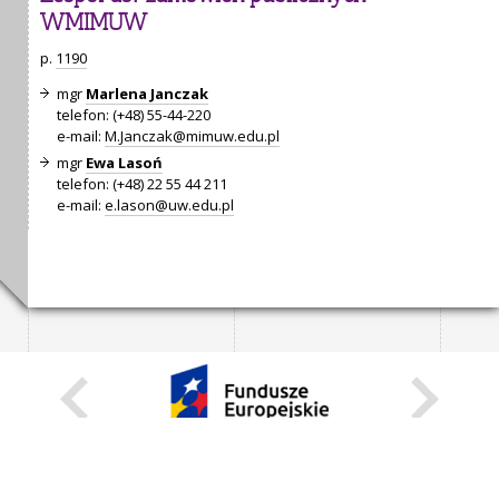
WMIMUW
p.
1190
mgr
Marlena Janczak
telefon: (+48) 55-44-220
e-mail:
M.Janczak@mimuw.edu.pl
mgr
Ewa Lasoń
telefon: (+48) 22 55 44 211
e-mail:
e.lason@uw.edu.pl
KARIERA