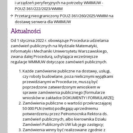
i urządzeń peryferyjnych na potrzeby WMIMUW -
POUZ-361/222/2023/WMIM
Przetarg nieograniczony POUZ-361/260/2025/WMIM na
dostawę serwera dla WMIMUW
Aktualności
Od 1 stycznia 2022 r. obowiązuje Procedura udzielania
zamówień publicznych na Wydziale Matematyki,
Informatyki i Mechaniki Uniwersytetu Warszawskiego,
zwana dalej Procedurą, uchylająca wcześniejsze
regulacje WMIMUW dotyczące zamówień publicznych.
Każde zamówienie publiczne na dostawy, usługi,
czy roboty budowlane, poza nielicznymi wyjątkami
przewidzianymi w Procedurze, muszą być
poprzedzone zatwierdzonym wnioskiem w
sprawie zamówienia publicznego [formularze
wniosków w zakładce DOKUMENTY I FORMULARZE];
Zamówienia publiczne o wartości przekraczającej
50 000 PLN (netto) podlegają uprzedniemu
potwierdzeniu przez Pełnomocnika Rektora ds.
zamówień publicznych, albo kierownika Działu
Zamówień Publicznych UW lub jego zastępcy;
Zamówienia winny być realizowane zgodnie z