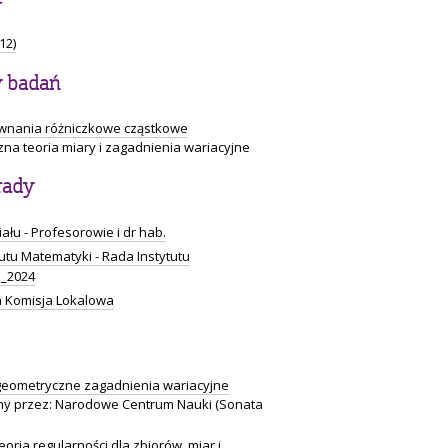
12)
y badań
równania różniczkowe cząstkowe
na teoria miary i zagadnienia wariacyjne
rady
łu - Profesorowie i dr hab.
utu Matematyki - Rada Instytutu
_2024
 Komisja Lokalowa
 geometryczne zagadnienia wariacyjne
y przez: Narodowe Centrum Nauki (Sonata
oria regularności dla zbiorów, miar i