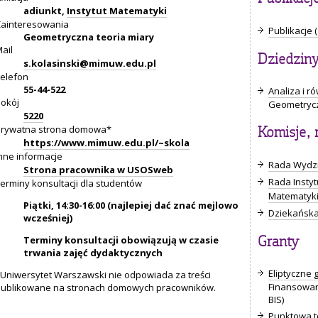
adiunkt,
Instytut Matematyki
ainteresowania
Publikacje (
Geometryczna teoria miary
ail
Dziedzin
s.kolasinski@mimuw.edu.pl
elefon
55-44-522
Analiza i 
okój
Geometrycz
5220
Prywatna strona domowa*
Komisje, 
https://www.mimuw.edu.pl/~skola
nne informacje
Rada Wydzia
Strona pracownika w USOSweb
Rada Instyt
erminy konsultacji dla studentów
Matematyki
Piątki, 14:30-16:00 (najlepiej dać znać mejlowo
Dziekańska
wcześniej)
Terminy konsultacji obowiązują w czasie
Granty
trwania zajęć dydaktycznych
Eliptyczne
Uniwersytet Warszawski nie odpowiada za treści
Finansowan
ublikowane na stronach domowych pracowników.
BIS)
Punktowa te