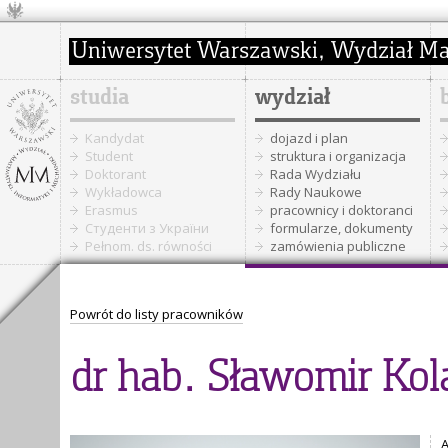
studia
wydział
Kandydat
dojazd i plan
Student
struktura i organizacja
Doktorant
Rada Wydziału
Wykładowca
Rady Naukowe
Erasmus
pracownicy i doktoranci
Cтуденти з України
formularze, dokumenty
Pełnom. ds. równości
zamówienia publiczne
Powrót do listy pracowników
dr hab. Sławomir Kol
A