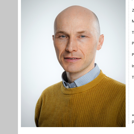
Z
M
T
P
I
T
*
p