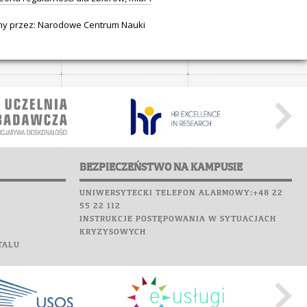
y przez: Narodowe Centrum Nauki
BEZPIECZEŃSTWO NA KAMPUSIE
UNIWERSYTECKI TELEFON ALARMOWY:+48 22
55 22 112
INSTRUKCJE POSTĘPOWANIA W SYTUACJACH
KRYZYSOWYCH
TALU