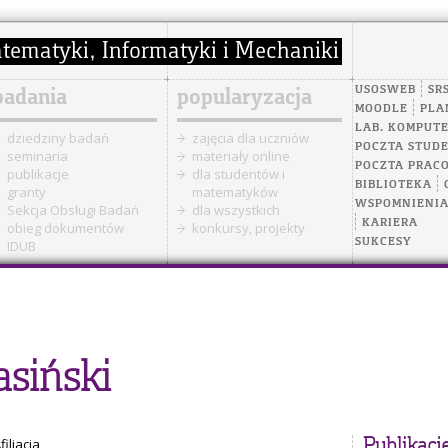
USOSWEB
SR
badania
popularyzacja
MOODLE
PLA
LAB. KOMPUT
dziedziny badań
zajęcia dla uczniów
POCZTA STUD
seminaria
materiały online
POCZTA PRAC
publikacje
dla studentów i
BIBLIOTEKA
granty
matematyków
WSPOMNIENI
Sekcja Obsługi Badań
dla wszystkich
KARIERA
obieg dokumentów
konkursy, projekty
SUKCESY
IDUB
asiński
filiacja
Publikacj