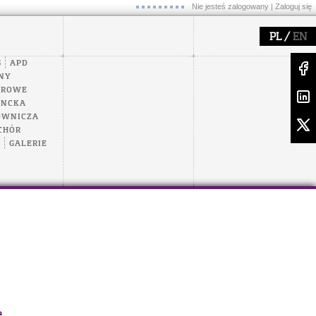
Nie jesteś zalogowany |
Zaloguj się
/
PL
EN
S
APD
NY
EROWE
ENCKA
OWNICZA
CHÓR
A
GALERIE
e