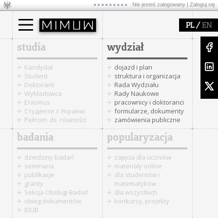
Nie jesteś zalogowany |
Zaloguj się
/
PL
EN
studia
wydział
Kandydat
dojazd i plan
Student
struktura i organizacja
Doktorant
Rada Wydziału
Wykładowca
Rady Naukowe
Erasmus
pracownicy i doktoranci
Cтуденти з України
formularze, dokumenty
Pełnom. ds. równości
zamówienia publiczne
badania
popularyzacja
dziedziny badań
zajęcia dla uczniów
seminaria
materiały online
publikacje
dla studentów i
granty
matematyków
Sekcja Obsługi Badań
dla wszystkich
obieg dokumentów
konkursy, projekty
IDUB