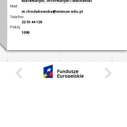
Matematyki, Informatyki i Mechaniki
Mail
m.chodakowska@mimuw.edu.pl
Telefon
22 55 44 126
Pokój
1090
KARIERA
STANOWISKA STAŁE
STANOWISKA I STYPENDIA CZASOWE
STRONA INTERNETOWA