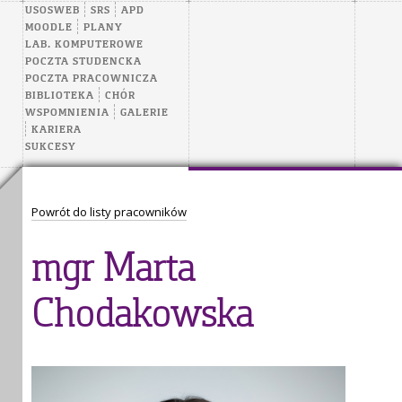
USOSWEB
SRS
APD
MOODLE
PLANY
LAB. KOMPUTEROWE
POCZTA STUDENCKA
POCZTA PRACOWNICZA
BIBLIOTEKA
CHÓR
WSPOMNIENIA
GALERIE
KARIERA
SUKCESY
Powrót do listy pracowników
mgr Marta
Chodakowska