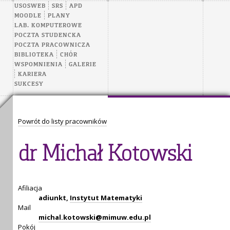
USOSWEB
SRS
APD
MOODLE
PLANY
LAB. KOMPUTEROWE
POCZTA STUDENCKA
POCZTA PRACOWNICZA
BIBLIOTEKA
CHÓR
WSPOMNIENIA
GALERIE
KARIERA
SUKCESY
Powrót do listy pracowników
dr Michał Kotowski
Afiliacja
adiunkt,
Instytut Matematyki
Mail
michal.kotowski@mimuw.edu.pl
Pokój