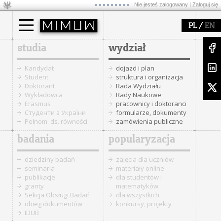
Nie jesteś zalogowany |
Zaloguj się
/
PL
EN
studia
wydział
Kandydat
dojazd i plan
Student
struktura i organizacja
Doktorant
Rada Wydziału
Wykładowca
Rady Naukowe
Erasmus
pracownicy i doktoranci
Cтуденти з України
formularze, dokumenty
Pełnom. ds. równości
zamówienia publiczne
badania
popularyzacja
dziedziny badań
zajęcia dla uczniów
seminaria
materiały online
publikacje
dla studentów i
granty
matematyków
Sekcja Obsługi Badań
dla wszystkich
obieg dokumentów
konkursy, projekty
IDUB