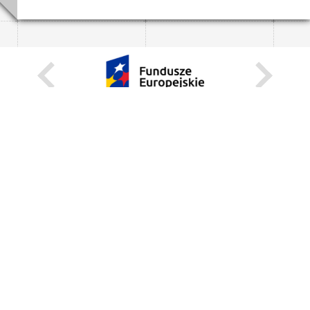
KARIERA
STANOWISKA STAŁE
STANOWISKA I STYPENDIA CZASOWE
STRONA INTERNETOWA
INFORMACJE
ZGŁOŚ BŁĄD
WEBMASTER
DEKLARACJA DOSTĘPNOŚCI
REGULAMIN KORZYSTANIA Z PORTALU
BEZPIECZEŃSTWO NA KAMPUSIE
UNIWERSYTECKI TELEFON ALARMOWY:+48 22 55 22 112