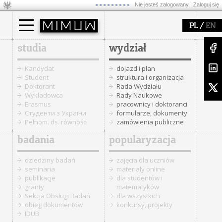
Nie jesteś zalogowany |
Zaloguj się
/
PL
EN
studia
wydział
Kandydat
dojazd i plan
Student
struktura i organizacja
Doktorant
Rada Wydziału
Wykładowca
Rady Naukowe
Erasmus
pracownicy i doktoranci
Cтуденти з України
formularze, dokumenty
Pełnom. ds. równości
zamówienia publiczne
badania
popularyzacja
dziedziny badań
zajęcia dla uczniów
seminaria
materiały online
publikacje
dla studentów i
granty
matematyków
Sekcja Obsługi Badań
dla wszystkich
obieg dokumentów
konkursy, projekty
IDUB