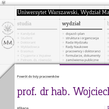
studia
wydział
Kandydat
dojazd i plan
Student
struktura i organizacja
Doktorant
Rada Wydziału
Wykładowca
Rady Naukowe
Erasmus
pracownicy i doktoranci
Cтуденти з України
formularze, dokumenty
Pełnom. ds. równości
zamówienia publiczne
Powrót do listy pracowników
prof. dr hab. Wojciec
Afiliacja