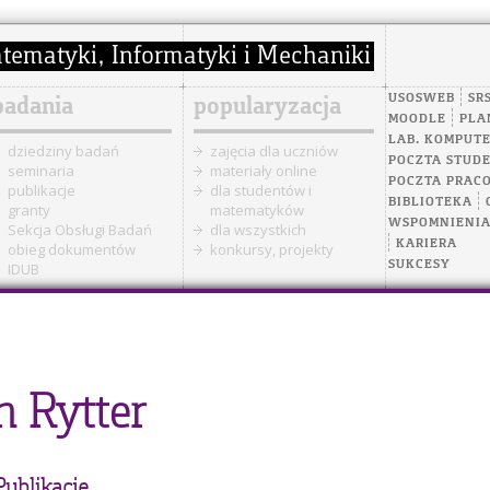
USOSWEB
SR
badania
popularyzacja
MOODLE
PLA
LAB. KOMPUT
dziedziny badań
zajęcia dla uczniów
POCZTA STUD
seminaria
materiały online
POCZTA PRAC
publikacje
dla studentów i
BIBLIOTEKA
granty
matematyków
WSPOMNIENI
Sekcja Obsługi Badań
dla wszystkich
KARIERA
obieg dokumentów
konkursy, projekty
SUKCESY
IDUB
h Rytter
Publikacje