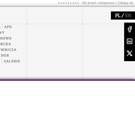
Nie jesteś zalogowany |
Zaloguj się
/
PL
EN
S
APD
NY
EROWE
ENCKA
OWNICZA
CHÓR
A
GALERIE