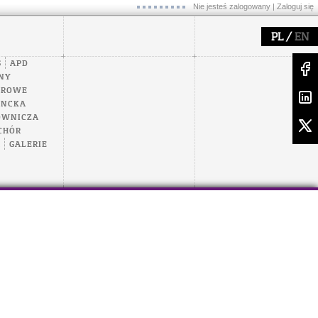
Nie jesteś zalogowany |
Zaloguj się
/
PL
EN
S
APD
NY
EROWE
ENCKA
OWNICZA
CHÓR
A
GALERIE