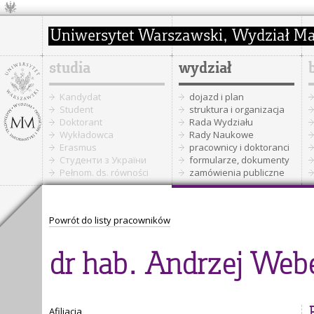
studia
wydział
Kandydat
dojazd i plan
Student
struktura i organizacja
Doktorant
Rada Wydziału
Wykładowca
Rady Naukowe
Erasmus
pracownicy i doktoranci
Cтуденти з України
formularze, dokumenty
Pełnom. ds. równości
zamówienia publiczne
Powrót do listy pracowników
dr hab. Andrzej Webe
Afiliacja