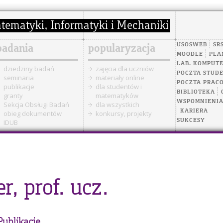
USOSWEB
SR
badania
popularyzacja
MOODLE
PLA
LAB. KOMPUT
dziedziny badań
zajęcia dla uczniów
POCZTA STUD
seminaria
materiały online
POCZTA PRAC
publikacje
dla studentów i
BIBLIOTEKA
granty
matematyków
WSPOMNIENI
Sekcja Obsługi Badań
dla wszystkich
KARIERA
obieg dokumentów
konkursy, projekty
SUKCESY
IDUB
r, prof. ucz.
Publikacje