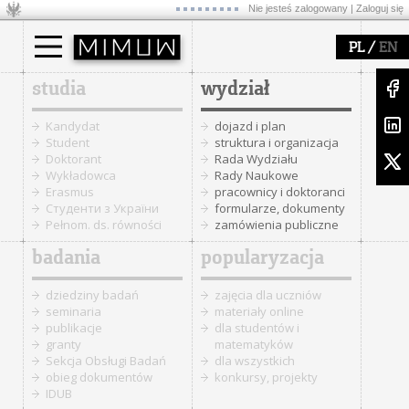
Nie jesteś zalogowany |
Zaloguj się
/
PL
EN
studia
wydział
Kandydat
dojazd i plan
Student
struktura i organizacja
Doktorant
Rada Wydziału
Wykładowca
Rady Naukowe
Erasmus
pracownicy i doktoranci
Cтуденти з України
formularze, dokumenty
Pełnom. ds. równości
zamówienia publiczne
badania
popularyzacja
dziedziny badań
zajęcia dla uczniów
seminaria
materiały online
publikacje
dla studentów i
granty
matematyków
Sekcja Obsługi Badań
dla wszystkich
obieg dokumentów
konkursy, projekty
IDUB