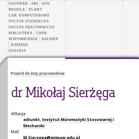
USOSWEB
SRS
APD
MOODLE
PLANY
LAB. KOMPUTEROWE
POCZTA STUDENCKA
POCZTA PRACOWNICZA
BIBLIOTEKA
CHÓR
WSPOMNIENIA
GALERIE
KARIERA
SUKCESY
Powrót do listy pracowników
dr Mikołaj Sierżęga
Afiliacja
adiunkt,
Instytut Matematyki Stosowanej i
Mechaniki
Mail
M.Sierzega@mimuw.edu.pl