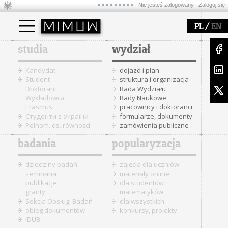
Nie jesteś zalogowany |
Zaloguj się
/
PL
EN
studia
wydział
Kandydat
dojazd i plan
Student
struktura i organizacja
Doktorant
Rada Wydziału
Wykładowca
Rady Naukowe
Erasmus
pracownicy i doktoranci
Cтуденти з України
formularze, dokumenty
Pełnom. ds. równości
zamówienia publiczne
badania
popularyzacja
dziedziny badań
zajęcia dla uczniów
seminaria
materiały online
publikacje
dla studentów i
granty
matematyków
Sekcja Obsługi Badań
dla wszystkich
obieg dokumentów
konkursy, projekty
IDUB