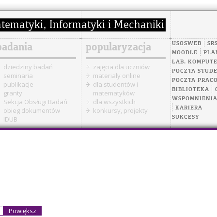
USOSWEB
SR
badania
popularyzacja
MOODLE
PLA
LAB. KOMPUT
dziedziny badań
zajęcia dla uczniów
POCZTA STUD
seminaria
materiały online
POCZTA PRAC
publikacje
dla studentów i
BIBLIOTEKA
granty
matematyków
WSPOMNIENI
Sekcja Obsługi Badań
dla wszystkich
KARIERA
obieg dokumentów
konkursy, projekty
SUKCESY
IDUB
Powiększ