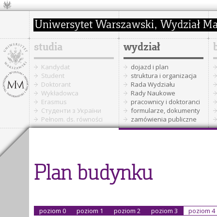
studia
wydział
Kandydat
dojazd i plan
Student
struktura i organizacja
Doktorant
Rada Wydziału
Wykładowca
Rady Naukowe
Erasmus
pracownicy i doktoranci
Cтуденти з України
formularze, dokumenty
Pełnom. ds. równości
zamówienia publiczne
Plan budynku
poziom 0
poziom 1
poziom 2
poziom 3
poziom 4