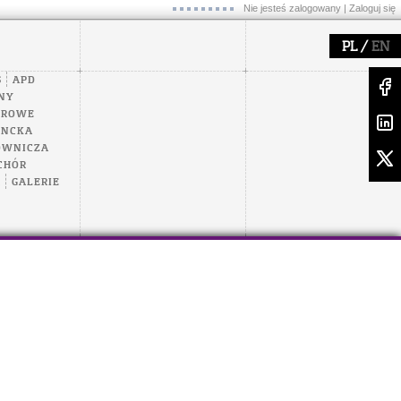
Nie jesteś zalogowany |
Zaloguj się
/
PL
EN
S
APD
NY
EROWE
ENCKA
OWNICZA
CHÓR
A
GALERIE