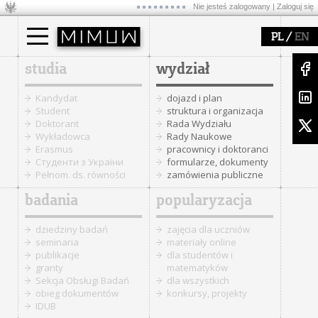
Nie jesteś zalogowany |
Zaloguj się
/
PL
EN
studia
wydział
Kandydat
dojazd i plan
Student
struktura i organizacja
Doktorant
Rada Wydziału
Wykładowca
Rady Naukowe
Erasmus
pracownicy i doktoranci
Cтуденти з України
formularze, dokumenty
Pełnom. ds. równości
zamówienia publiczne
badania
popularyzacja
dziedziny badań
zajęcia dla uczniów
seminaria
materiały online
publikacje
dla studentów i
granty
matematyków
Sekcja Obsługi Badań
dla wszystkich
obieg dokumentów
konkursy, projekty
IDUB