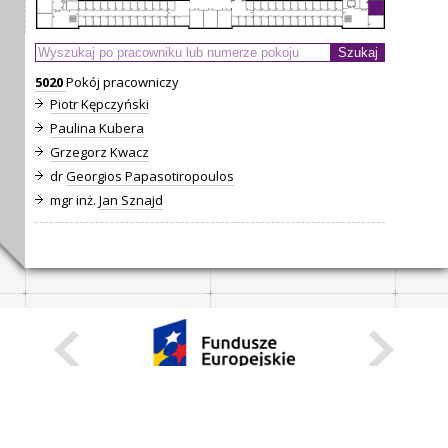
5020
Pokój pracowniczy
Piotr Kępczyński
Paulina Kubera
Grzegorz Kwacz
dr
Georgios Papasotiropoulos
mgr inż.
Jan Sznajd
KARIERA