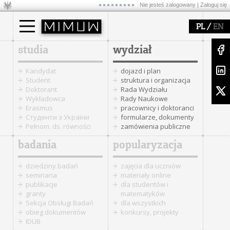
Nie jesteś zalogowany |
Zaloguj się
/
PL
EN
studia
wydział
Kandydat
dojazd i plan
Student
struktura i organizacja
Doktorant
Rada Wydziału
Wykładowca
Rady Naukowe
Erasmus
pracownicy i doktoranci
Cтуденти з України
formularze, dokumenty
Pełnom. ds. równości
zamówienia publiczne
badania
popularyzacja
dziedziny badań
zajęcia dla uczniów
seminaria
materiały online
publikacje
dla studentów i
granty
matematyków
Sekcja Obsługi Badań
dla wszystkich
obieg dokumentów
konkursy, projekty
IDUB