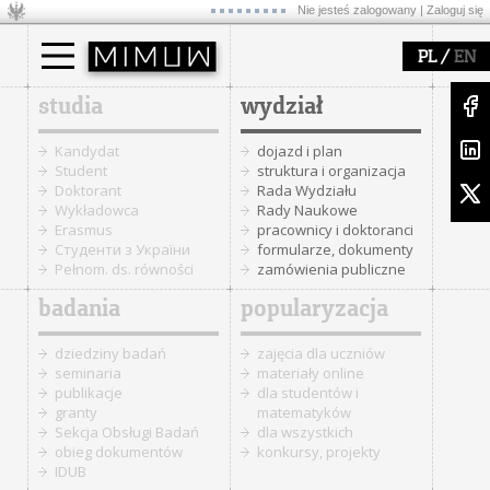
Nie jesteś zalogowany |
Zaloguj się
/
PL
EN
studia
wydział
Kandydat
dojazd i plan
Student
struktura i organizacja
Doktorant
Rada Wydziału
Wykładowca
Rady Naukowe
Erasmus
pracownicy i doktoranci
Cтуденти з України
formularze, dokumenty
Pełnom. ds. równości
zamówienia publiczne
badania
popularyzacja
dziedziny badań
zajęcia dla uczniów
seminaria
materiały online
publikacje
dla studentów i
granty
matematyków
Sekcja Obsługi Badań
dla wszystkich
obieg dokumentów
konkursy, projekty
IDUB