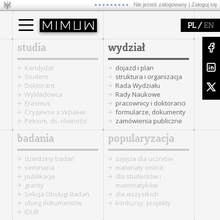
Nie jesteś zalogowany |
Zaloguj się
/
PL
EN
studia
wydział
Kandydat
dojazd i plan
Student
struktura i organizacja
Doktorant
Rada Wydziału
Wykładowca
Rady Naukowe
Erasmus
pracownicy i doktoranci
Cтуденти з України
formularze, dokumenty
Pełnom. ds. równości
zamówienia publiczne
badania
popularyzacja
dziedziny badań
zajęcia dla uczniów
seminaria
materiały online
publikacje
dla studentów i
granty
matematyków
Sekcja Obsługi Badań
dla wszystkich
obieg dokumentów
konkursy, projekty
IDUB