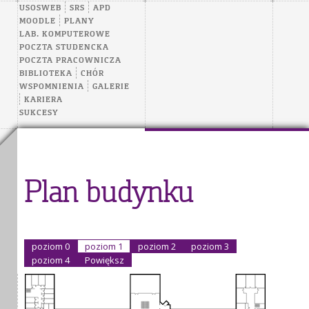
USOSWEB
SRS
APD
MOODLE
PLANY
LAB. KOMPUTEROWE
POCZTA STUDENCKA
POCZTA PRACOWNICZA
BIBLIOTEKA
CHÓR
WSPOMNIENIA
GALERIE
KARIERA
SUKCESY
Plan budynku
poziom 0
poziom 1
poziom 2
poziom 3
poziom 4
Powiększ