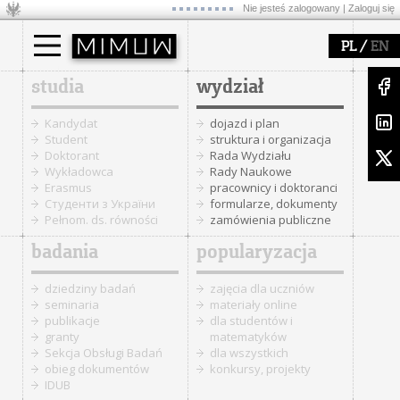
Nie jesteś zalogowany |
Zaloguj się
/
PL
EN
studia
wydział
Kandydat
dojazd i plan
Student
struktura i organizacja
Doktorant
Rada Wydziału
Wykładowca
Rady Naukowe
Erasmus
pracownicy i doktoranci
Cтуденти з України
formularze, dokumenty
Pełnom. ds. równości
zamówienia publiczne
badania
popularyzacja
dziedziny badań
zajęcia dla uczniów
seminaria
materiały online
publikacje
dla studentów i
granty
matematyków
Sekcja Obsługi Badań
dla wszystkich
obieg dokumentów
konkursy, projekty
IDUB