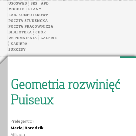
USOSWEB
SRS
APD
MOODLE
PLANY
LAB. KOMPUTEROWE
POCZTA STUDENCKA
POCZTA PRACOWNICZA
BIBLIOTEKA
CHÓR
WSPOMNIENIA
GALERIE
KARIERA
SUKCESY
Geometria rozwinięć
Puiseux
Prelegent(ci)
Maciej Borodzik
Afiliacja