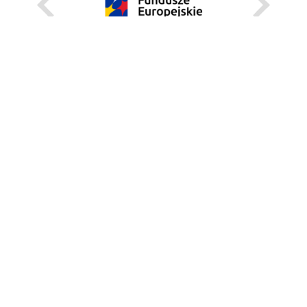
KARIERA
STANOWISKA STAŁE
STANOWISKA I STYPENDIA CZASOWE
STRONA INTERNETOWA
INFORMACJE
ZGŁOŚ BŁĄD
WEBMASTER
DEKLARACJA DOSTĘPNOŚCI
REGULAMIN KORZYSTANIA Z PORTALU
BEZPIECZEŃSTWO NA KAMPUSIE
UNIWERSYTECKI TELEFON ALARMOWY:+48 22 55 22 112
INSTRUKCJE POSTĘPOWANIA W SYTUACJACH KRYZYSOWYCH