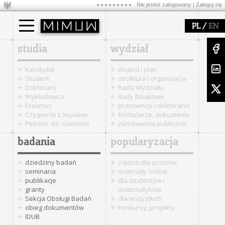
Nie jesteś zalogowany |
Zaloguj się
/
PL
EN
studia
wydział
Kandydat
dojazd i plan
Student
struktura i organizacja
Doktorant
Rada Wydziału
Wykładowca
Rady Naukowe
Erasmus
pracownicy i doktoranci
Cтуденти з України
formularze, dokumenty
Pełnom. ds. równości
zamówienia publiczne
badania
popularyzacja
dziedziny badań
zajęcia dla uczniów
seminaria
materiały online
publikacje
dla studentów i
granty
matematyków
Sekcja Obsługi Badań
dla wszystkich
obieg dokumentów
konkursy, projekty
IDUB