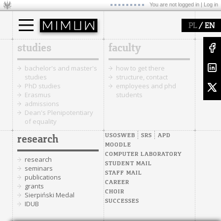
You are not logged in |
Log in
/
PL
EN
studies
faculty
bachelor's and master's
how to get there
studies
structure, contact
PhD studies
employees and phd
Erasmus
students
admissions
Dean's Plenipotentiary
of equality
USOSWEB
SRS
APD
research
MOODLE
COMPUTER LABORATORY
research
STUDENT MAIL
seminars
STAFF MAIL
publications
CAREER
grants
CHOIR
Sierpiński Medal
SUCCESSES
IDUB