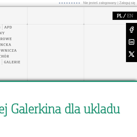
Nie jesteś zalogowany |
Zaloguj się
/
PL
EN
S
APD
NY
EROWE
ENCKA
OWNICZA
CHÓR
A
GALERIE
ej Galerkina dla ukladu