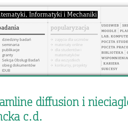
USOSWEB
SR
badania
popularyzacja
MOODLE
PLA
LAB. KOMPUT
dziedziny badań
zajęcia dla uczniów
POCZTA STUD
seminaria
materiały online
POCZTA PRAC
publikacje
dla studentów i
BIBLIOTEKA
granty
matematyków
WSPOMNIENI
Sekcja Obsługi Badań
dla wszystkich
KARIERA
obieg dokumentów
konkursy, projekty
SUKCESY
IDUB
mline diffusion i nieciagl
cka c.d.