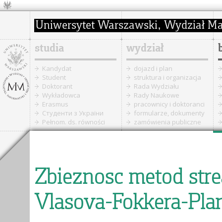
studia
wydział
Kandydat
dojazd i plan
Student
struktura i organizacja
Doktorant
Rada Wydziału
Wykładowca
Rady Naukowe
Erasmus
pracownicy i doktoranci
Cтуденти з України
formularze, dokumenty
Pełnom. ds. równości
zamówienia publiczne
Zbieznosc metod strea
Vlasova-Fokkera-Plan