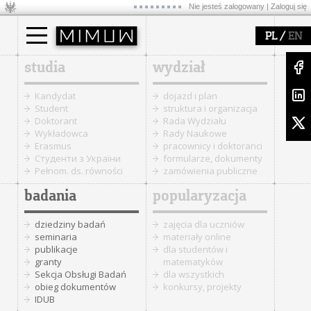
Nie jesteś zalogowany |
Zaloguj się
/
PL
EN
studia
wydział
Kandydat
dojazd i plan
Student
struktura i organizacja
Doktorant
Rada Wydziału
Wykładowca
Rady Naukowe
Erasmus
pracownicy i doktoranci
Cтуденти з України
formularze, dokumenty
Pełnom. ds. równości
zamówienia publiczne
badania
popularyzacja
dziedziny badań
zajęcia dla uczniów
seminaria
materiały online
publikacje
dla studentów i
granty
matematyków
Sekcja Obsługi Badań
dla wszystkich
obieg dokumentów
konkursy, projekty
IDUB