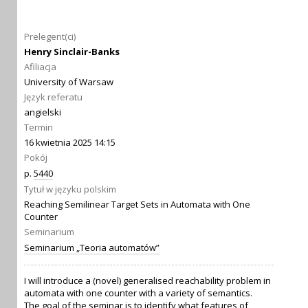
Prelegent(ci)
Henry Sinclair-Banks
Afiliacja
University of Warsaw
Język referatu
angielski
Termin
16 kwietnia 2025 14:15
Pokój
p.
5440
Tytuł w języku polskim
Reaching Semilinear Target Sets in Automata with One
Counter
Seminarium
Seminarium „Teoria automatów”
I will introduce a (novel) generalised reachability problem in
automata with one counter with a variety of semantics.
The goal of the seminar is to identify what features of