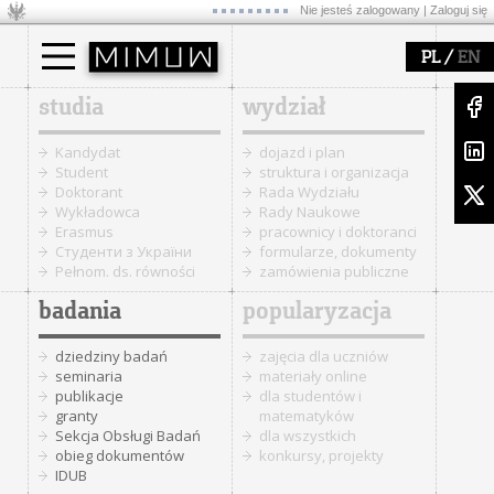
Nie jesteś zalogowany |
Zaloguj się
/
PL
EN
studia
wydział
Kandydat
dojazd i plan
Student
struktura i organizacja
Doktorant
Rada Wydziału
Wykładowca
Rady Naukowe
Erasmus
pracownicy i doktoranci
Cтуденти з України
formularze, dokumenty
Pełnom. ds. równości
zamówienia publiczne
badania
popularyzacja
dziedziny badań
zajęcia dla uczniów
seminaria
materiały online
publikacje
dla studentów i
granty
matematyków
Sekcja Obsługi Badań
dla wszystkich
obieg dokumentów
konkursy, projekty
IDUB