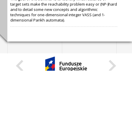
target sets make the reachability problem easy or (NP-)hard
and to detail some new concepts and algorithmic
techniques for one-dimensional integer VASS (and 1-
dimensional Parikh automata).
KARIERA
STANOWISKA STAŁE
STANOWISKA I STYPENDIA CZASOWE
STRONA INTERNETOWA
INFORMACJE
ZGŁOŚ BŁĄD