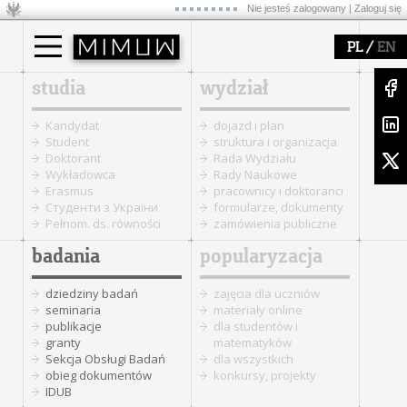
Nie jesteś zalogowany |
Zaloguj się
/
PL
EN
studia
wydział
Kandydat
dojazd i plan
Student
struktura i organizacja
Doktorant
Rada Wydziału
Wykładowca
Rady Naukowe
Erasmus
pracownicy i doktoranci
Cтуденти з України
formularze, dokumenty
Pełnom. ds. równości
zamówienia publiczne
badania
popularyzacja
dziedziny badań
zajęcia dla uczniów
seminaria
materiały online
publikacje
dla studentów i
granty
matematyków
Sekcja Obsługi Badań
dla wszystkich
obieg dokumentów
konkursy, projekty
IDUB