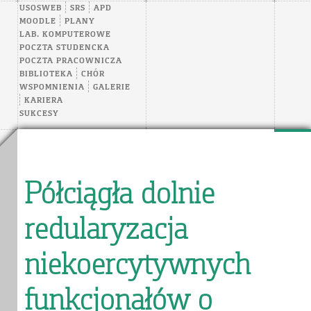
USOSWEB
SRS
APD
MOODLE
PLANY
LAB. KOMPUTEROWE
POCZTA STUDENCKA
POCZTA PRACOWNICZA
BIBLIOTEKA
CHÓR
WSPOMNIENIA
GALERIE
KARIERA
SUKCESY
Półciągła dolnie
redularyzacja
niekoercytywnych
funkcjonałów o