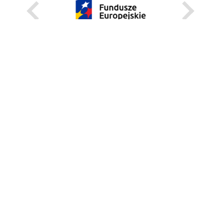
KARIERA
STANOWISKA STAŁE
STANOWISKA I STYPENDIA CZASOWE
STRONA INTERNETOWA
INFORMACJE
ZGŁOŚ BŁĄD
WEBMASTER
DEKLARACJA DOSTĘPNOŚCI
REGULAMIN KORZYSTANIA Z PORTALU
BEZPIECZEŃSTWO NA KAMPUSIE
UNIWERSYTECKI TELEFON ALARMOWY:+48 22 55 22 112
INSTRUKCJE POSTĘPOWANIA W SYTUACJACH KRYZYSOWYCH