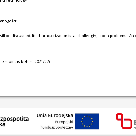
and Technology
 mnogości”
ill be discussed. Its characterization is a challenging open problem. An e
ame room as before 2021/22).