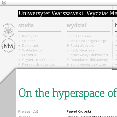
studia
wydział
Kandydat
dojazd i plan
Student
struktura i organizacja
Doktorant
Rada Wydziału
Wykładowca
Rady Naukowe
Erasmus
pracownicy i doktoranci
Cтуденти з України
formularze, dokumenty
Pełnom. ds. równości
zamówienia publiczne
On the hyperspace of 
Prelegent(ci)
Paweł Krupski