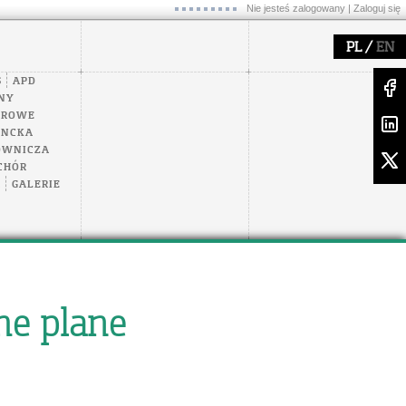
Nie jesteś zalogowany |
Zaloguj się
/
PL
EN
S
APD
NY
EROWE
ENCKA
OWNICZA
CHÓR
A
GALERIE
he plane