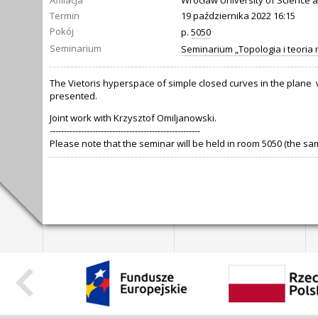
Afiliacja
Wrocław University of Science 
Termin
19 października 2022 16:15
Pokój
p.
5050
Seminarium
Seminarium „Topologia i teoria
The Vietoris hyperspace of simple closed curves in the plane w
presented.
Joint work with Krzysztof Omiljanowski.
-----------------------------------------------------
Please note that the seminar will be held in room 5050 (the s