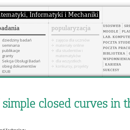
USOSWEB
SR
badania
popularyzacja
MOODLE
PLA
LAB. KOMPUT
dziedziny badań
zajęcia dla uczniów
POCZTA STUD
seminaria
materiały online
POCZTA PRAC
publikacje
dla studentów i
BIBLIOTEKA
granty
matematyków
WSPOMNIENI
Sekcja Obsługi Badań
dla wszystkich
KARIERA
obieg dokumentów
konkursy, projekty
SUKCESY
IDUB
simple closed curves in t