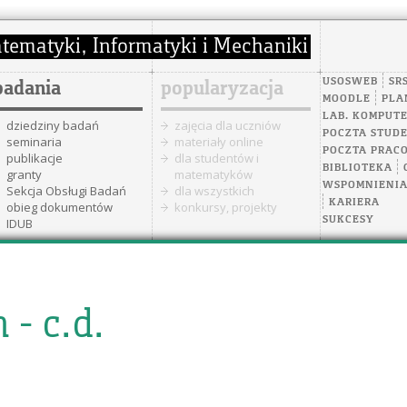
USOSWEB
SR
badania
popularyzacja
MOODLE
PLA
LAB. KOMPUT
dziedziny badań
zajęcia dla uczniów
POCZTA STUD
seminaria
materiały online
POCZTA PRAC
publikacje
dla studentów i
BIBLIOTEKA
granty
matematyków
WSPOMNIENI
Sekcja Obsługi Badań
dla wszystkich
KARIERA
obieg dokumentów
konkursy, projekty
SUKCESY
IDUB
 - c.d.