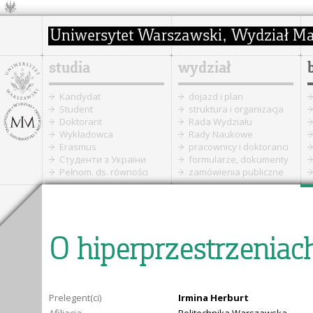
studia
wydział
Kandydat
dojazd i plan
Student
struktura i organizacja
Doktorant
Rada Wydziału
Wykładowca
Rady Naukowe
Erasmus
pracownicy i doktoranci
Cтуденти з України
formularze, dokumenty
Pełnom. ds. równości
zamówienia publiczne
O hiperprzestrzeniach
Prelegent(ci)
Irmina Herburt