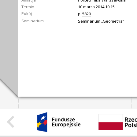
Afiliacja
Politechnika Warszawska
Termin
10 marca 2014 10:15
Pokój
p.
5820
Seminarium
Seminarium „Geometria”