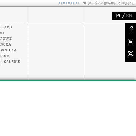
Nie jesteś zalogowany |
Zaloguj się
/
PL
EN
S
APD
NY
EROWE
ENCKA
OWNICZA
CHÓR
A
GALERIE