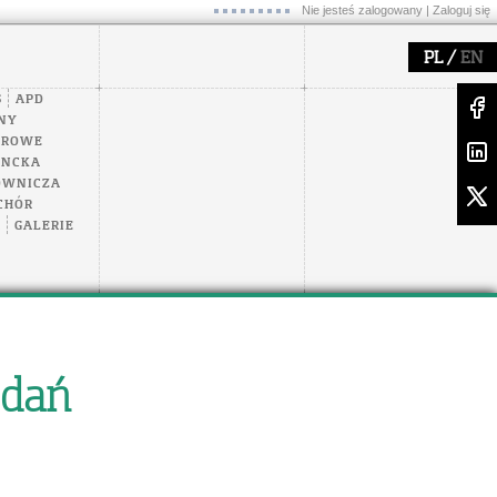
Nie jesteś zalogowany |
Zaloguj się
/
PL
EN
S
APD
NY
EROWE
ENCKA
OWNICZA
CHÓR
A
GALERIE
adań