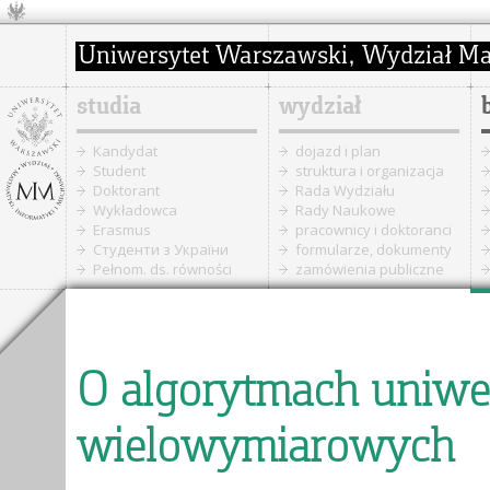
studia
wydział
Kandydat
dojazd i plan
Student
struktura i organizacja
Doktorant
Rada Wydziału
Wykładowca
Rady Naukowe
Erasmus
pracownicy i doktoranci
Cтуденти з України
formularze, dokumenty
Pełnom. ds. równości
zamówienia publiczne
O algorytmach uniwe
wielowymiarowych