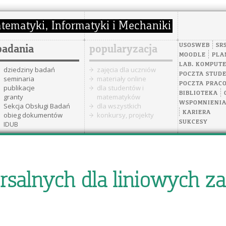
USOSWEB
SR
badania
popularyzacja
MOODLE
PLA
LAB. KOMPUT
dziedziny badań
zajęcia dla uczniów
POCZTA STUD
seminaria
materiały online
POCZTA PRAC
publikacje
dla studentów i
BIBLIOTEKA
granty
matematyków
WSPOMNIENI
Sekcja Obsługi Badań
dla wszystkich
KARIERA
obieg dokumentów
konkursy, projekty
SUKCESY
IDUB
rsalnych dla liniowych z