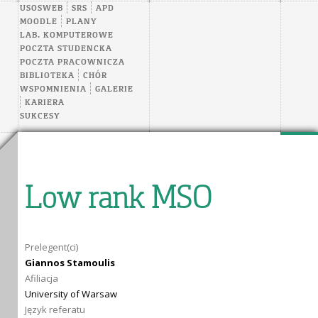
USOSWEB
SRS
APD
MOODLE
PLANY
LAB. KOMPUTEROWE
POCZTA STUDENCKA
POCZTA PRACOWNICZA
BIBLIOTEKA
CHÓR
WSPOMNIENIA
GALERIE
KARIERA
SUKCESY
Low rank MSO
Prelegent(ci)
Giannos Stamoulis
Afiliacja
University of Warsaw
Język referatu