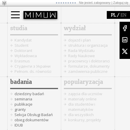
Nie jesteś zalogowany |
Zaloguj się
/
PL
EN
studia
wydział
Kandydat
dojazd i plan
Student
struktura i organizacja
Doktorant
Rada Wydziału
Wykładowca
Rady Naukowe
Erasmus
pracownicy i doktoranci
Cтуденти з України
formularze, dokumenty
Pełnom. ds. równości
zamówienia publiczne
badania
popularyzacja
dziedziny badań
zajęcia dla uczniów
seminaria
materiały online
publikacje
dla studentów i
granty
matematyków
Sekcja Obsługi Badań
dla wszystkich
obieg dokumentów
konkursy, projekty
IDUB