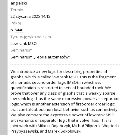
angielski
Termin
22 stycznia 2025 14:15
Pokój
p.
5440
Tytuł w języku polskim
Low rank MSO
Seminarium
Seminarium „Teoria automatów”
We introduce a new logic for describing properties of
graphs, which is called low rank MSO. This is the fragment
of monadic second-order logic (MSO), in which set
quantification is restricted to sets of bounded rank. We
prove that over any class of graphs that is weakly sparse,
low rank logic has the same expressive power as separator
logic, which is another extension of first-order order logic
that can talk about non-local behavior such as connectivity.
We also compare the expressive power of low rank MSO
with variants of separator logic that involve flips. This is
joint work with Mikołaj Bojańczyk, Michał Pilipczuk, Wojciech
Przybyszewski, and Marek Sokołowski.