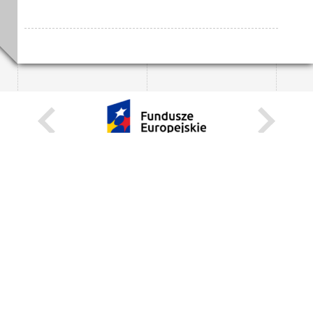
KARIERA
STANOWISKA STAŁE
STANOWISKA I STYPENDIA CZASOWE
STRONA INTERNETOWA
INFORMACJE
ZGŁOŚ BŁĄD
WEBMASTER
DEKLARACJA DOSTĘPNOŚCI
REGULAMIN KORZYSTANIA Z PORTALU