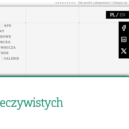
Nie jesteś zalogowany |
Zaloguj się
/
PL
EN
S
APD
NY
EROWE
ENCKA
OWNICZA
CHÓR
A
GALERIE
zeczywistych