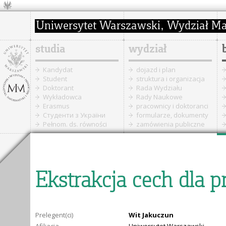
studia
wydział
Kandydat
dojazd i plan
Student
struktura i organizacja
Doktorant
Rada Wydziału
Wykładowca
Rady Naukowe
Erasmus
pracownicy i doktoranci
Cтуденти з України
formularze, dokumenty
Pełnom. ds. równości
zamówienia publiczne
Ekstrakcja cech dla
Prelegent(ci)
Wit Jakuczun