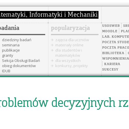
USOSWEB
SR
badania
popularyzacja
MOODLE
PLA
LAB. KOMPUT
dziedziny badań
zajęcia dla uczniów
POCZTA STUD
seminaria
materiały online
POCZTA PRAC
publikacje
dla studentów i
BIBLIOTEKA
granty
matematyków
WSPOMNIENI
Sekcja Obsługi Badań
dla wszystkich
KARIERA
obieg dokumentów
konkursy, projekty
SUKCESY
IDUB
 problemów decyzyjnych r