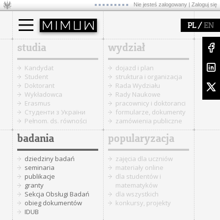
Nie jesteś zalogowany |
Zaloguj się
/
PL
EN
studia
wydział
Kandydat
dojazd i plan
Student
struktura i organizacja
Doktorant
Rada Wydziału
Wykładowca
Rady Naukowe
Erasmus
pracownicy i doktoranci
Cтуденти з України
formularze, dokumenty
Pełnom. ds. równości
zamówienia publiczne
badania
popularyzacja
dziedziny badań
zajęcia dla uczniów
seminaria
materiały online
publikacje
dla studentów i
granty
matematyków
Sekcja Obsługi Badań
dla wszystkich
obieg dokumentów
konkursy, projekty
IDUB