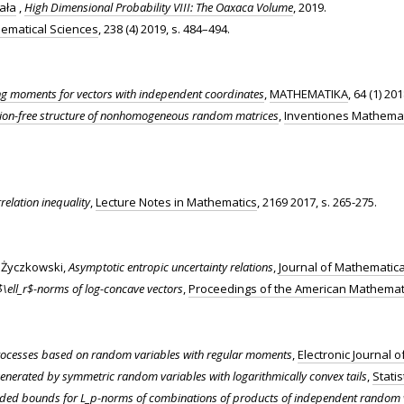
ała
,
High Dimensional Probability VIII: The Oaxaca Volume
, 2019.
hematical Sciences
, 238 (4) 2019, s. 484–494.
g moments for vectors with independent coordinates
,
MATHEMATIKA
, 64 (1) 20
ion-free structure of nonhomogeneous random matrices
,
Inventiones Mathema
relation inequality
,
Lecture Notes in Mathematics
, 2169 2017, s. 265-275.
l Życzkowski,
Asymptotic entropic uncertainty relations
,
Journal of Mathematica
ell_r$-norms of log-concave vectors
,
Proceedings of the American Mathemati
rocesses based on random variables with regular moments
,
Electronic Journal o
nerated by symmetric random variables with logarithmically convex tails
,
Statis
ded bounds for L_p-norms of combinations of products of independent random 