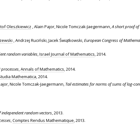
tof Oleszkiewicz
, Alain Pajor, Nicole Tomczak-Jaegermann,
A short proof of
rzewski
, Andrzej Ruciński, Jacek Świątkowski,
European Congress of Mathemati
dent random variables
,
Israel Journal of Mathematics
, 2014.
i processes
,
Annals of Mathematics
, 2014.
Studia Mathematica
, 2014.
 Pajor, Nicole Tomczak-Jaegermann,
Tail estimates for norms of sums of log-c
of independent random vectors
, 2013.
cesses
,
Comptes Rendus Mathematique
, 2013.