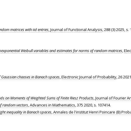
dom matrices with iid entries
,
Journal of Functional Analysis
, 288 (3) 2025, s.
ubexponential Weibull variables and estimates for norms of random matrices
,
Elec
 Gaussian chaoses in Banach spaces
,
Electronic Journal of Probability
, 26 2021
ds on Moments of Weighted Sums of Finite Riesz Products
,
Journal of Fourier A
 random vectors
,
Advances in Mathematics
, 375 2020, s. 107414.
ht inequality in Banach spaces
,
Annales de l'institut Henri Poincare (B) Proba