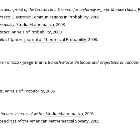
eration proof of the Central Limit Theorem for uniformly ergodic Markov chains
,
in sets
,
Electronic Communications in Probability
, 2008.
nequality
,
Studia Mathematica
, 2008.
istics
,
Annals of Probability
, 2008.
Hilbert Spaces
,
Journal of Theoretical Probability
, 2008.
ole Tomczak-Jaegermann,
Banach-Mazur distances and projections on random
es
,
Annals of Probability
, 2006.
stimates in terms of width
,
Studia Mathematica
, 2005.
ceedings of the American Mathematical Society
, 2005.