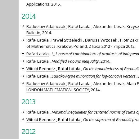
Applications
, 2015.
2014
Radosław Adamczak
,
Rafał Latała
, Alexander Litvak,
Krzysz
Bulletin
, 2014.
Rafał Latała
,
Paweł Strzelecki
,
Dariusz Wrzosek
,
Piotr Zak
of Mathematics
, Kraków, Poland, 2 lipca 2012 - 7 lipca 2012.
Rafał Latała
,
L_1-norm of combinations of products of indepen
Rafał Latała
,
Modified Paouris inequality
, 2014.
Witold Bednorz
,
Rafał Latała
,
On the boundedness of Bernoull
Rafał Latała
,
Sudakov-type minoration for log-concave vectors
,
Radosław Adamczak
,
Rafał Latała
, Alexander Litvak, Alain
LONDON MATHEMATICAL SOCIETY
, 2014.
2013
Rafał Latała
,
Maximal inequalities for centered norms of sums 
Witold Bednorz
,
Rafał Latała
,
On the suprema of Bernoulli pro
2012