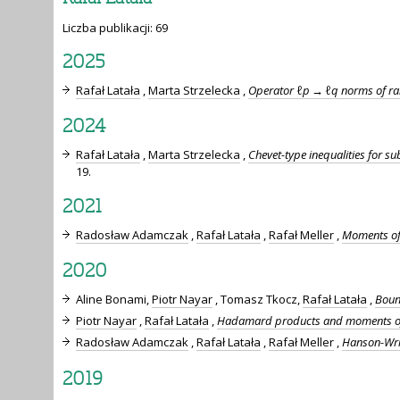
Liczba publikacji: 69
2025
Rafał Latała
,
Marta Strzelecka
,
Operator ℓp → ℓq norms of ran
2024
Rafał Latała
,
Marta Strzelecka
,
Chevet-type inequalities for s
19.
2021
Radosław Adamczak
,
Rafał Latała
,
Rafał Meller
,
Moments of
2020
Aline Bonami,
Piotr Nayar
, Tomasz Tkocz,
Rafał Latała
,
Boun
Piotr Nayar
,
Rafał Latała
,
Hadamard products and moments of
Radosław Adamczak
,
Rafał Latała
,
Rafał Meller
,
Hanson-Wrig
2019