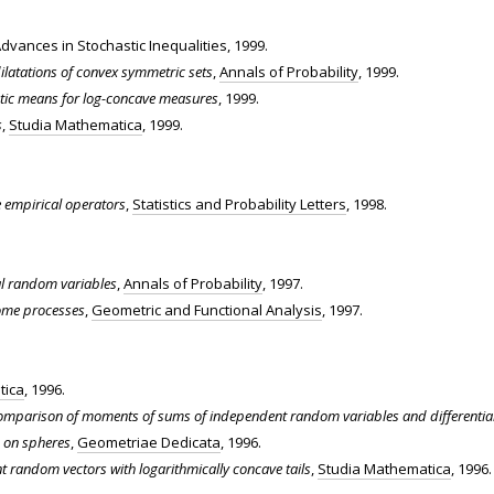
Advances in Stochastic Inequalities, 1999.
latations of convex symmetric sets
,
Annals of Probability
, 1999.
tic means for log-concave measures
, 1999.
s
,
Studia Mathematica
, 1999.
 empirical operators
,
Statistics and Probability Letters
, 1998.
al random variables
,
Annals of Probability
, 1997.
ome processes
,
Geometric and Functional Analysis
, 1997.
tica
, 1996.
mparison of moments of sums of independent random variables and differential 
s on spheres
,
Geometriae Dedicata
, 1996.
 random vectors with logarithmically concave tails
,
Studia Mathematica
, 1996.