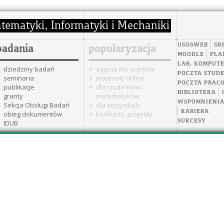
USOSWEB
SR
badania
popularyzacja
MOODLE
PLA
LAB. KOMPUT
dziedziny badań
zajęcia dla uczniów
POCZTA STUD
seminaria
materiały online
POCZTA PRAC
publikacje
dla studentów i
BIBLIOTEKA
granty
matematyków
WSPOMNIENI
Sekcja Obsługi Badań
dla wszystkich
KARIERA
obieg dokumentów
konkursy, projekty
SUKCESY
IDUB