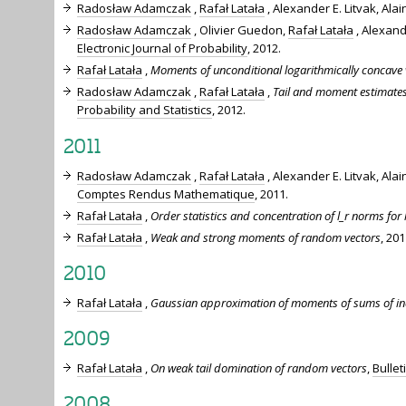
Radosław Adamczak
,
Rafał Latała
, Alexander E. Litvak, Al
Radosław Adamczak
, Olivier Guedon,
Rafał Latała
, Alexand
Electronic Journal of Probability
, 2012.
Rafał Latała
,
Moments of unconditional logarithmically concave 
Radosław Adamczak
,
Rafał Latała
,
Tail and moment estimates
Probability and Statistics
, 2012.
2011
Radosław Adamczak
,
Rafał Latała
, Alexander E. Litvak, Al
Comptes Rendus Mathematique
, 2011.
Rafał Latała
,
Order statistics and concentration of l_r norms for
Rafał Latała
,
Weak and strong moments of random vectors
, 201
2010
Rafał Latała
,
Gaussian approximation of moments of sums of ind
2009
Rafał Latała
,
On weak tail domination of random vectors
,
Bulle