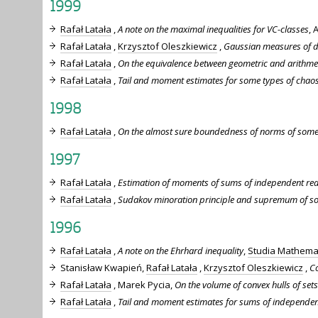
1999
Rafał Latała
,
A note on the maximal inequalities for VC-classes
, 
Rafał Latała
,
Krzysztof Oleszkiewicz
,
Gaussian measures of di
Rafał Latała
,
On the equivalence between geometric and arithme
Rafał Latała
,
Tail and moment estimates for some types of chao
1998
Rafał Latała
,
On the almost sure boundedness of norms of some
1997
Rafał Latała
,
Estimation of moments of sums of independent re
Rafał Latała
,
Sudakov minoration principle and supremum of s
1996
Rafał Latała
,
A note on the Ehrhard inequality
,
Studia Mathema
Stanisław Kwapień,
Rafał Latała
,
Krzysztof Oleszkiewicz
,
Co
Rafał Latała
, Marek Pycia,
On the volume of convex hulls of set
Rafał Latała
,
Tail and moment estimates for sums of independent