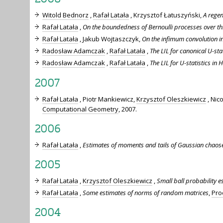
2008
Witold Bednorz
,
Rafał Latała
, Krzysztof Łatuszyński,
A regen
Rafał Latała
,
On the boundedness of Bernoulli processes over th
Rafał Latała
, Jakub Wojtaszczyk,
On the infimum convolution i
Radosław Adamczak
,
Rafał Latała
,
The LIL for canonical U-stat
Radosław Adamczak
,
Rafał Latała
,
The LIL for U-statistics in 
2007
Rafał Latała
, Piotr Mankiewicz,
Krzysztof Oleszkiewicz
, Nic
Computational Geometry
, 2007.
2006
Rafał Latała
,
Estimates of moments and tails of Gaussian chaos
2005
Rafał Latała
,
Krzysztof Oleszkiewicz
,
Small ball probability e
Rafał Latała
,
Some estimates of norms of random matrices
,
Pro
2004