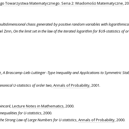
iego Towarzystwa Matematycznego. Seria 2: Wiadomości Matematyczne
, 2
ultidimensional chaos generated by positive random variables with logarithmical
oel Zinn,
On the limit set in the law of the iterated logarithm for $U$-statistics of o
.
z,
A Brascamp-Lieb-Luttinger -Type Inequality and Applications to Symmetric Sta
nnonical U-statistics of order two
,
Annals of Probability
, 2001.
incaré
,
Lecture Notes in Mathematics
, 2000.
qualities for U-statistics
, 2000.
the Strong Law of Large Numbers for U-statistics
,
Annals of Probability
, 2000.