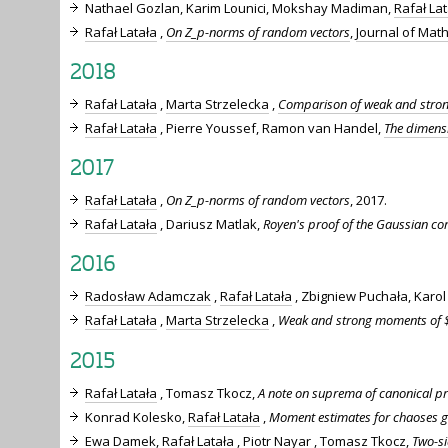
Nathael Gozlan, Karim Lounici, Mokshay Madiman,
Rafał Lat
Rafał Latała
,
On Z_p-norms of random vectors
,
Journal of Mat
2018
Rafał Latała
,
Marta Strzelecka
,
Comparison of weak and stron
Rafał Latała
, Pierre Youssef, Ramon van Handel,
The dimens
2017
Rafał Latała
,
On Z_p-norms of random vectors
, 2017.
Rafał Latała
, Dariusz Matlak,
Royen's proof of the Gaussian cor
2016
Radosław Adamczak
,
Rafał Latała
, Zbigniew Puchała, Karo
Rafał Latała
,
Marta Strzelecka
,
Weak and strong moments of $\
2015
Rafał Latała
, Tomasz Tkocz,
A note on suprema of canonical p
Konrad Kolesko,
Rafał Latała
,
Moment estimates for chaoses ge
Ewa Damek,
Rafał Latała
,
Piotr Nayar
, Tomasz Tkocz,
Two-si