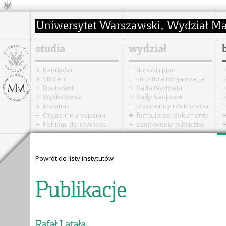
studia
wydział
Kandydat
dojazd i plan
Student
struktura i organizacja
Doktorant
Rada Wydziału
Wykładowca
Rady Naukowe
Erasmus
pracownicy i doktoranci
Cтуденти з України
formularze, dokumenty
Pełnom. ds. równości
zamówienia publiczne
Powrót do listy instytutów
Publikacje
Rafał Latała