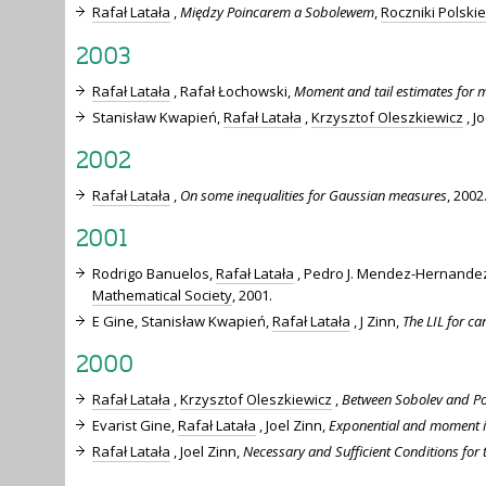
Rafał Latała
,
Między Poincarem a Sobolewem
,
Roczniki Polsk
2003
Rafał Latała
, Rafał Łochowski,
Moment and tail estimates for m
Stanisław Kwapień,
Rafał Latała
,
Krzysztof Oleszkiewicz
, J
2002
Rafał Latała
,
On some inequalities for Gaussian measures
, 2002
2001
Rodrigo Banuelos,
Rafał Latała
, Pedro J. Mendez-Hernande
Mathematical Society
, 2001.
E Gine, Stanisław Kwapień,
Rafał Latała
, J Zinn,
The LIL for ca
2000
Rafał Latała
,
Krzysztof Oleszkiewicz
,
Between Sobolev and Po
Evarist Gine,
Rafał Latała
, Joel Zinn,
Exponential and moment ine
Rafał Latała
, Joel Zinn,
Necessary and Sufficient Conditions for 