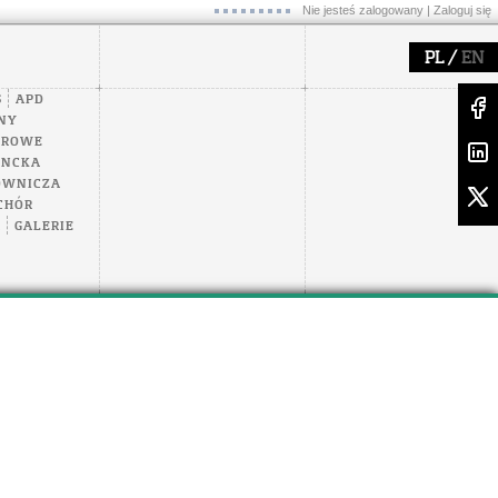
Nie jesteś zalogowany |
Zaloguj się
/
PL
EN
S
APD
NY
EROWE
ENCKA
OWNICZA
CHÓR
A
GALERIE