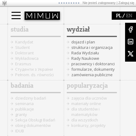
Nie jesteś zalogowany |
Zaloguj się
/
PL
EN
studia
wydział
Kandydat
dojazd i plan
Student
struktura i organizacja
Doktorant
Rada Wydziału
Wykładowca
Rady Naukowe
Erasmus
pracownicy i doktoranci
Cтуденти з України
formularze, dokumenty
Pełnom. ds. równości
zamówienia publiczne
badania
popularyzacja
dziedziny badań
zajęcia dla uczniów
seminaria
materiały online
publikacje
dla studentów i
granty
matematyków
Sekcja Obsługi Badań
dla wszystkich
obieg dokumentów
konkursy, projekty
IDUB