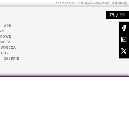
Nie jesteś zalogowany |
Zaloguj się
/
PL
EN
S
APD
NY
EROWE
ENCKA
OWNICZA
CHÓR
A
GALERIE