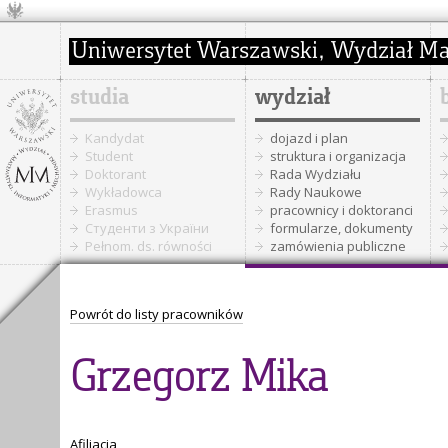
studia
wydział
Kandydat
dojazd i plan
Student
struktura i organizacja
Doktorant
Rada Wydziału
Wykładowca
Rady Naukowe
Erasmus
pracownicy i doktoranci
Cтуденти з України
formularze, dokumenty
Pełnom. ds. równości
zamówienia publiczne
Powrót do listy pracowników
Grzegorz Mika
Afiliacja