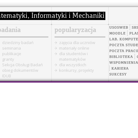
USOSWEB
SR
badania
popularyzacja
MOODLE
PLA
LAB. KOMPUT
dziedziny badań
zajęcia dla uczniów
POCZTA STUD
seminaria
materiały online
POCZTA PRAC
publikacje
dla studentów i
BIBLIOTEKA
granty
matematyków
WSPOMNIENI
Sekcja Obsługi Badań
dla wszystkich
KARIERA
obieg dokumentów
konkursy, projekty
SUKCESY
IDUB