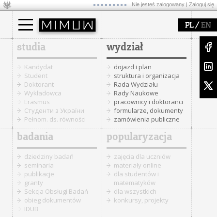
Nie jesteś zalogowany |
Zaloguj się
/
PL
EN
studia
wydział
Kandydat
dojazd i plan
Student
struktura i organizacja
Doktorant
Rada Wydziału
Wykładowca
Rady Naukowe
Erasmus
pracownicy i doktoranci
Cтуденти з України
formularze, dokumenty
Pełnom. ds. równości
zamówienia publiczne
badania
popularyzacja
dziedziny badań
zajęcia dla uczniów
seminaria
materiały online
publikacje
dla studentów i
granty
matematyków
Sekcja Obsługi Badań
dla wszystkich
obieg dokumentów
konkursy, projekty
IDUB