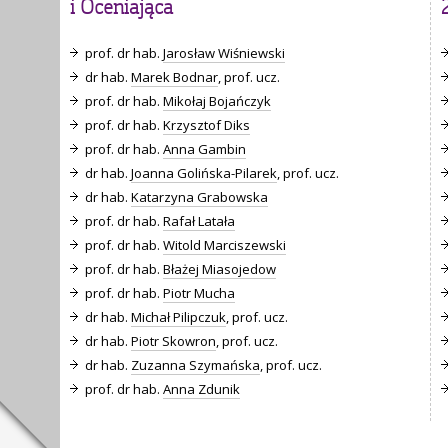
i Oceniająca
prof. dr hab.
Jarosław Wiśniewski
dr hab.
Marek Bodnar
, prof. ucz.
prof. dr hab.
Mikołaj Bojańczyk
prof. dr hab.
Krzysztof Diks
prof. dr hab.
Anna Gambin
dr hab.
Joanna Golińska-Pilarek
, prof. ucz.
dr hab.
Katarzyna Grabowska
prof. dr hab.
Rafał Latała
prof. dr hab.
Witold Marciszewski
prof. dr hab.
Błażej Miasojedow
prof. dr hab.
Piotr Mucha
dr hab.
Michał Pilipczuk
, prof. ucz.
dr hab.
Piotr Skowron
, prof. ucz.
dr hab.
Zuzanna Szymańska
, prof. ucz.
prof. dr hab.
Anna Zdunik