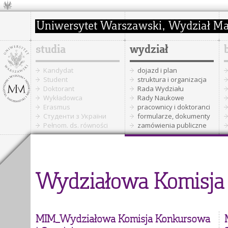
studia
wydział
Kandydat
dojazd i plan
Student
struktura i organizacja
Doktorant
Rada Wydziału
Wykładowca
Rady Naukowe
Erasmus
pracownicy i doktoranci
Cтуденти з України
formularze, dokumenty
Pełnom. ds. równości
zamówienia publiczne
Wydziałowa Komisja 
MIM_Wydziałowa Komisja Konkursowa