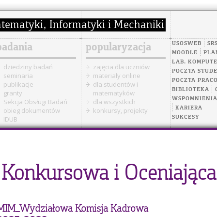
USOSWEB
SR
badania
popularyzacja
MOODLE
PLA
LAB. KOMPUT
dziedziny badań
zajęcia dla uczniów
POCZTA STUD
seminaria
materiały online
POCZTA PRAC
publikacje
dla studentów i
BIBLIOTEKA
granty
matematyków
WSPOMNIENI
Sekcja Obsługi Badań
dla wszystkich
KARIERA
obieg dokumentów
konkursy, projekty
SUKCESY
IDUB
Konkursowa i Oceniająca
MIM_Wydziałowa Komisja Kadrowa