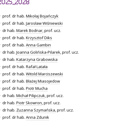
2025_2028
prof. dr hab.
Mikołaj Bojańczyk
prof. dr hab.
Jarosław Wiśniewski
dr hab.
Marek Bodnar
, prof. ucz.
prof. dr hab.
Krzysztof Diks
prof. dr hab.
Anna Gambin
dr hab.
Joanna Golińska-Pilarek
, prof. ucz.
dr hab.
Katarzyna Grabowska
prof. dr hab.
Rafał Latała
prof. dr hab.
Witold Marciszewski
prof. dr hab.
Błażej Miasojedow
prof. dr hab.
Piotr Mucha
dr hab.
Michał Pilipczuk
, prof. ucz.
dr hab.
Piotr Skowron
, prof. ucz.
dr hab.
Zuzanna Szymańska
, prof. ucz.
prof. dr hab.
Anna Zdunik