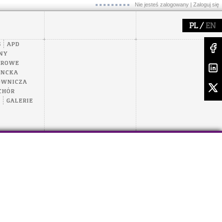
Nie jesteś zalogowany |
Zaloguj się
/
PL
EN
S
APD
NY
EROWE
ENCKA
OWNICZA
CHÓR
A
GALERIE