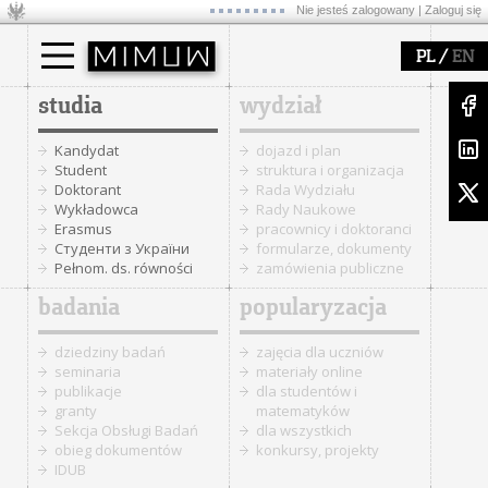
Nie jesteś zalogowany |
Zaloguj się
/
PL
EN
studia
wydział
Kandydat
dojazd i plan
Student
struktura i organizacja
Doktorant
Rada Wydziału
Wykładowca
Rady Naukowe
Erasmus
pracownicy i doktoranci
Cтуденти з України
formularze, dokumenty
Pełnom. ds. równości
zamówienia publiczne
badania
popularyzacja
dziedziny badań
zajęcia dla uczniów
seminaria
materiały online
publikacje
dla studentów i
granty
matematyków
Sekcja Obsługi Badań
dla wszystkich
obieg dokumentów
konkursy, projekty
IDUB