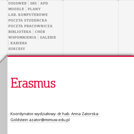
USOSWEB
SRS
APD
MOODLE
PLANY
LAB. KOMPUTEROWE
POCZTA STUDENCKA
POCZTA PRACOWNICZA
BIBLIOTEKA
CHÓR
WSPOMNIENIA
GALERIE
KARIERA
SUKCESY
Erasmus
Koordynator wydziałowy:
dr hab. Anna Zatorska-
Goldstein
azator@mimuw.edu.pl