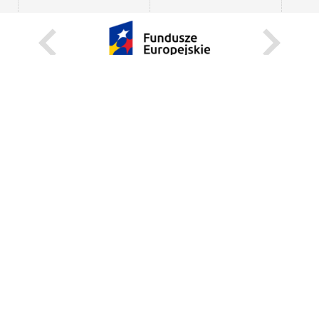
KARIERA
STANOWISKA STAŁE
STANOWISKA I STYPENDIA CZASOWE
STRONA INTERNETOWA
INFORMACJE
ZGŁOŚ BŁĄD
WEBMASTER
DEKLARACJA DOSTĘPNOŚCI
REGULAMIN KORZYSTANIA Z PORTALU
BEZPIECZEŃSTWO NA KAMPUSIE
UNIWERSYTECKI TELEFON ALARMOWY:+48 22 55 22 112
INSTRUKCJE POSTĘPOWANIA W SYTUACJACH KRYZYSOWYCH