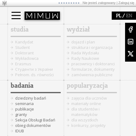
Nie jesteś zalogowany |
Zaloguj się
/
PL
EN
studia
wydział
Kandydat
dojazd i plan
Student
struktura i organizacja
Doktorant
Rada Wydziału
Wykładowca
Rady Naukowe
Erasmus
pracownicy i doktoranci
Cтуденти з України
formularze, dokumenty
Pełnom. ds. równości
zamówienia publiczne
badania
popularyzacja
dziedziny badań
zajęcia dla uczniów
seminaria
materiały online
publikacje
dla studentów i
granty
matematyków
Sekcja Obsługi Badań
dla wszystkich
obieg dokumentów
konkursy, projekty
IDUB