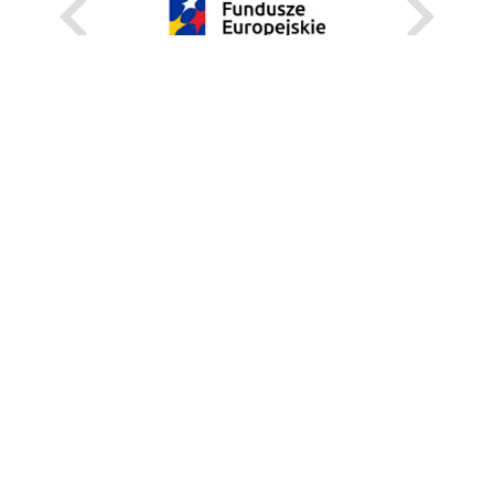
KARIERA
STANOWISKA STAŁE
STANOWISKA I STYPENDIA CZASOWE
STRONA INTERNETOWA
INFORMACJE
ZGŁOŚ BŁĄD
WEBMASTER
DEKLARACJA DOSTĘPNOŚCI
REGULAMIN KORZYSTANIA Z PORTALU
BEZPIECZEŃSTWO NA KAMPUSIE
UNIWERSYTECKI TELEFON ALARMOWY:+48 22 55 22 112
INSTRUKCJE POSTĘPOWANIA W SYTUACJACH KRYZYSOWYCH