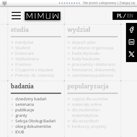
Nie jesteś zalogowany |
Zaloguj się
/
PL
EN
studia
wydział
Kandydat
dojazd i plan
Student
struktura i organizacja
Doktorant
Rada Wydziału
Wykładowca
Rady Naukowe
Erasmus
pracownicy i doktoranci
Cтуденти з України
formularze, dokumenty
Pełnom. ds. równości
zamówienia publiczne
badania
popularyzacja
dziedziny badań
zajęcia dla uczniów
seminaria
materiały online
publikacje
dla studentów i
granty
matematyków
Sekcja Obsługi Badań
dla wszystkich
obieg dokumentów
konkursy, projekty
IDUB