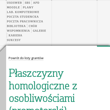
USOSWEB
SRS
APD
MOODLE
PLANY
LAB. KOMPUTEROWE
POCZTA STUDENCKA
POCZTA PRACOWNICZA
BIBLIOTEKA
CHÓR
WSPOMNIENIA
GALERIE
KARIERA
SUKCESY
Powrót do listy grantów
Płaszczyzny
homologiczne z
osobliwościami