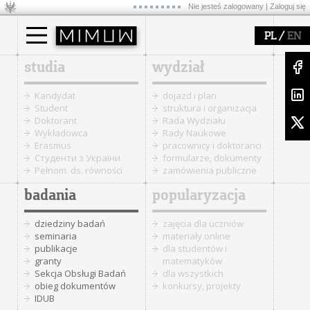
Nie jesteś zalogowany |
Zaloguj się
/
PL
EN
studia
wydział
Kandydat
dojazd i plan
Student
struktura i organizacja
Doktorant
Rada Wydziału
Wykładowca
Rady Naukowe
Erasmus
pracownicy i doktoranci
Cтуденти з України
formularze, dokumenty
Pełnom. ds. równości
zamówienia publiczne
badania
popularyzacja
dziedziny badań
zajęcia dla uczniów
seminaria
materiały online
publikacje
dla studentów i
granty
matematyków
Sekcja Obsługi Badań
dla wszystkich
obieg dokumentów
konkursy, projekty
IDUB