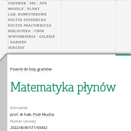
USOSWEB
SRS
APD
MOODLE
PLANY
LAB. KOMPUTEROWE
POCZTA STUDENCKA
POCZTA PRACOWNICZA
BIBLIOTEKA
CHÓR
WSPOMNIENIA
GALERIE
KARIERA
SUKCESY
Powrót do listy grantów
Matematyka płynów
Kierownik
prof. dr hab.
Piotr Mucha
Numer umowy
2022/45/B/ST1/03432