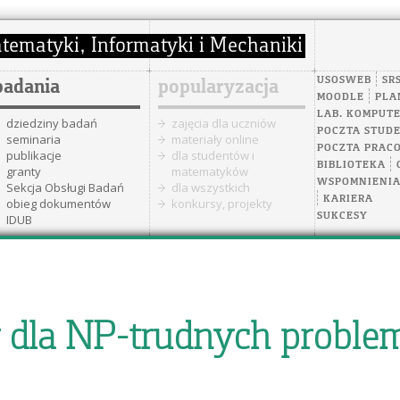
USOSWEB
SR
badania
popularyzacja
MOODLE
PLA
LAB. KOMPUT
dziedziny badań
zajęcia dla uczniów
POCZTA STUD
seminaria
materiały online
POCZTA PRAC
publikacje
dla studentów i
BIBLIOTEKA
granty
matematyków
WSPOMNIENI
Sekcja Obsługi Badań
dla wszystkich
KARIERA
obieg dokumentów
konkursy, projekty
SUKCESY
IDUB
 dla NP-trudnych proble