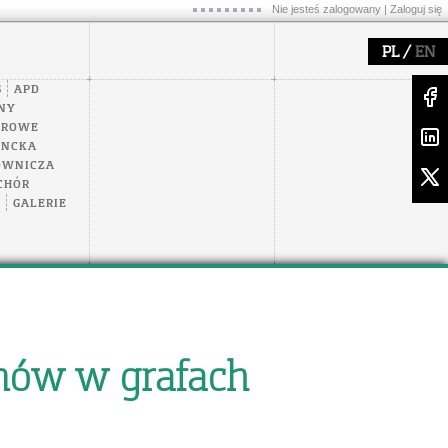
Nie jesteś zalogowany |
Zaloguj się
/
PL
EN
S
APD
NY
EROWE
ENCKA
OWNICZA
CHÓR
A
GALERIE
mów w grafach