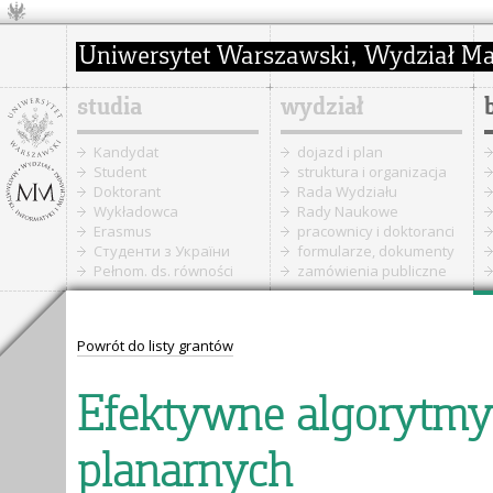
studia
wydział
Kandydat
dojazd i plan
Student
struktura i organizacja
Doktorant
Rada Wydziału
Wykładowca
Rady Naukowe
Erasmus
pracownicy i doktoranci
Cтуденти з України
formularze, dokumenty
Pełnom. ds. równości
zamówienia publiczne
Powrót do listy grantów
Efektywne algorytmy
planarnych