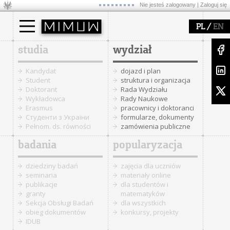
Nie jesteś zalogowany |
Zaloguj się
/
PL
EN
studia
wydział
Kandydat
dojazd i plan
Student
struktura i organizacja
Doktorant
Rada Wydziału
Wykładowca
Rady Naukowe
Erasmus
pracownicy i doktoranci
Cтуденти з України
formularze, dokumenty
Pełnom. ds. równości
zamówienia publiczne
badania
popularyzacja
dziedziny badań
zajęcia dla uczniów
seminaria
materiały online
publikacje
dla studentów i
granty
matematyków
Sekcja Obsługi Badań
dla wszystkich
obieg dokumentów
konkursy, projekty
IDUB