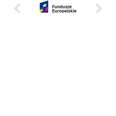
KARIERA
STANOWISKA STAŁE
STANOWISKA I STYPENDIA CZASOWE
STRONA INTERNETOWA
INFORMACJE
ZGŁOŚ BŁĄD
WEBMASTER
DEKLARACJA DOSTĘPNOŚCI
REGULAMIN KORZYSTANIA Z PORTALU
BEZPIECZEŃSTWO NA KAMPUSIE
UNIWERSYTECKI TELEFON ALARMOWY:+48 22 55 22 112
INSTRUKCJE POSTĘPOWANIA W SYTUACJACH KRYZYSOWYCH