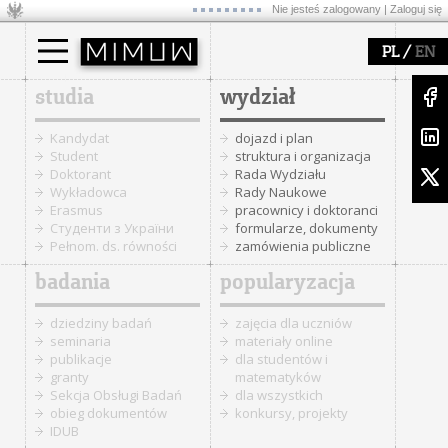
Nie jesteś zalogowany |
Zaloguj się
/
PL
EN
studia
wydział
Kandydat
dojazd i plan
Student
struktura i organizacja
Doktorant
Rada Wydziału
Wykładowca
Rady Naukowe
Erasmus
pracownicy i doktoranci
Cтуденти з України
formularze, dokumenty
Pełnom. ds. równości
zamówienia publiczne
badania
popularyzacja
dziedziny badań
zajęcia dla uczniów
seminaria
materiały online
publikacje
dla studentów i
granty
matematyków
Sekcja Obsługi Badań
dla wszystkich
obieg dokumentów
konkursy, projekty
IDUB