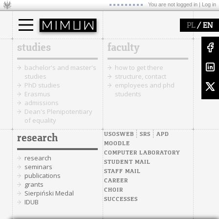
You are not logged in |
Log in
/
PL
EN
studies
faculty
bachelor's and master's
how to get there
studies
structure, contact
PhD studies
employees and phd
Erasmus
students
admissions
Dean's Plenipotentiary
of equality
USOSWEB
SRS
APD
research
MOODLE
COMPUTER LABORATORY
research
STUDENT MAIL
seminars
STAFF MAIL
publications
CAREER
grants
CHOIR
Sierpiński Medal
SUCCESSES
IDUB