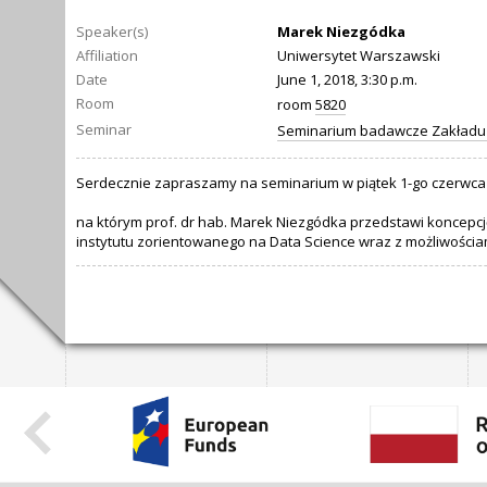
Speaker(s)
Marek Niezgódka
Affiliation
Uniwersytet Warszawski
Date
June 1, 2018, 3:30 p.m.
Room
room
5820
Seminar
Seminarium badawcze Zakładu L
Serdecznie zapraszamy na seminarium w piątek 1-go czerwca 2
na którym prof. dr hab. Marek Niezgódka przedstawi koncep
instytutu zorientowanego na Data Science wraz z możliwościam