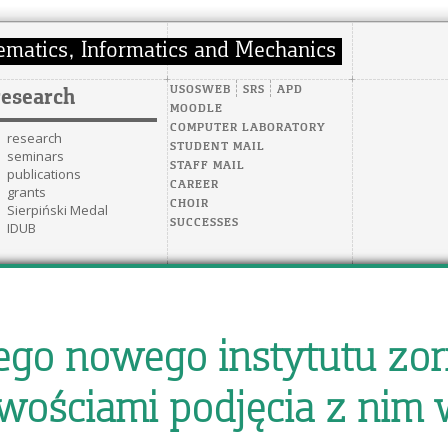
USOSWEB
SRS
APD
research
MOODLE
COMPUTER LABORATORY
research
STUDENT MAIL
seminars
STAFF MAIL
publications
CAREER
grants
CHOIR
Sierpiński Medal
SUCCESSES
IDUB
ego nowego instytutu zo
wościami podjęcia z nim