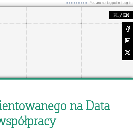
You are not logged in |
Log in
/
PL
EN
rientowanego na Data
 współpracy