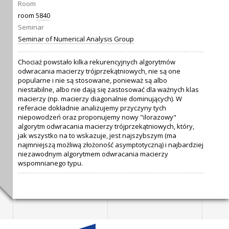
Room
room
5840
Seminar
Seminar of Numerical Analysis Group
Chociaż powstało kilka rekurencyjnych algorytmów
odwracania macierzy trójprzekątniowych, nie są one
popularne i nie są stosowane, ponieważ są albo
niestabilne, albo nie dają się zastosować dla ważnych klas
macierzy (np. macierzy diagonalnie dominujących). W
referacie dokładnie analizujemy przyczyny tych
niepowodzeń oraz proponujemy nowy "ilorazowy"
algorytm odwracania macierzy trójprzekątniowych, który,
jak wszystko na to wskazuje, jest najszybszym (ma
najmniejszą możliwą złożoność asymptotyczną) i najbardziej
niezawodnym algorytmem odwracania macierzy
wspomnianego typu.