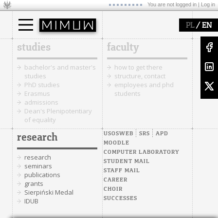
You are not logged in |
Log in
/
PL
EN
studies
faculty
bachelor's and master's
how to get there
studies
structure, contact
PhD studies
employees and phd
Erasmus
students
admissions
Dean's Plenipotentiary
of equality
USOSWEB
SRS
APD
research
MOODLE
COMPUTER LABORATORY
research
STUDENT MAIL
seminars
STAFF MAIL
publications
CAREER
grants
CHOIR
Sierpiński Medal
SUCCESSES
IDUB