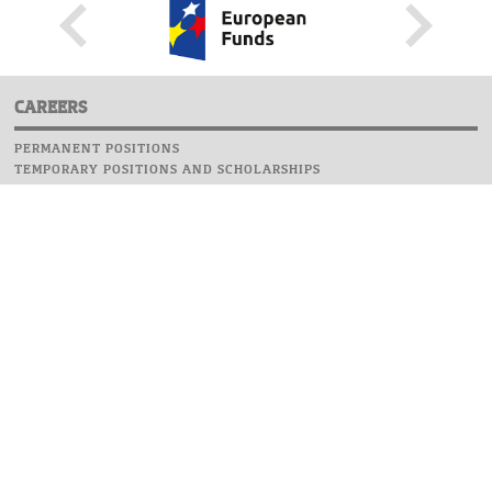
CAREERS
PERMANENT POSITIONS
TEMPORARY POSITIONS AND SCHOLARSHIPS
WEBSITE
INFORMATIONS
REPORT AN ERROR
WEBMASTER
SAFETY ON CAMPUS
UOW EMERGENCY PHONE NUMBER:+48 22 55 22 112
INSTRUCTIONS FOR CRISIS SITUATION