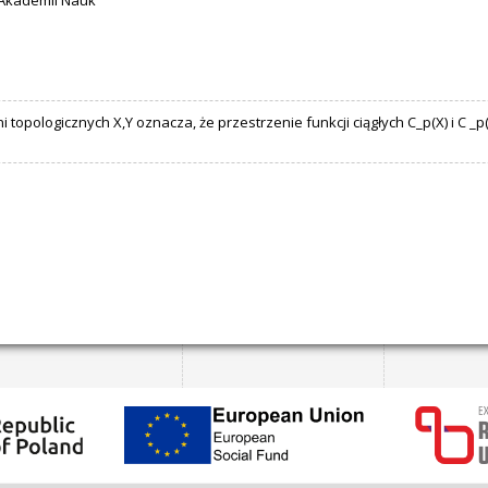
 Akademii Nauk
opologicznych X,Y oznacza, że przestrzenie funkcji ciągłych C_p(X) i C _p(Y