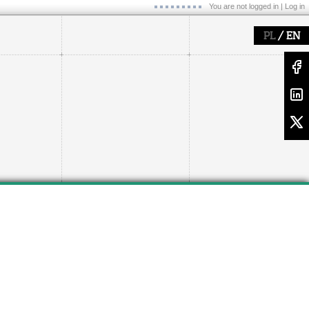
You are not logged in |
Log in
/
PL
EN