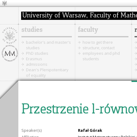
studies
faculty
bachelor's and master's
how to get there
studies
structure, contact
PhD studies
employees and phd
Erasmus
students
admissions
Dean's Plenipotentiary
of equality
Przestrzenie l-równ
Speaker(s)
Rafał Górak