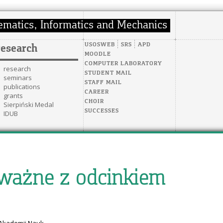
USOSWEB
SRS
APD
research
MOODLE
COMPUTER LABORATORY
research
STUDENT MAIL
seminars
STAFF MAIL
publications
CAREER
grants
CHOIR
Sierpiński Medal
SUCCESSES
IDUB
oważne z odcinkiem