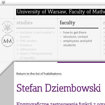
studies
faculty
bachelor's and master's
how to get there
studies
structure, contact
PhD studies
employees and phd
Erasmus
students
admissions
Dean's Plenipotentiary
of equality
Return to the list of habilitations
Stefan Dziembowski
Kryptograficzne zastosowania funkcji z og