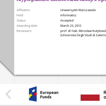
Affiliation
Uniwersytet Warszawski
Field
informatics
Status
Accepted
Awarding date
March 23, 2012
Reviewers
prof. dr hab. Mirosław Kutyłows
(Universita Degli Studi di Saler