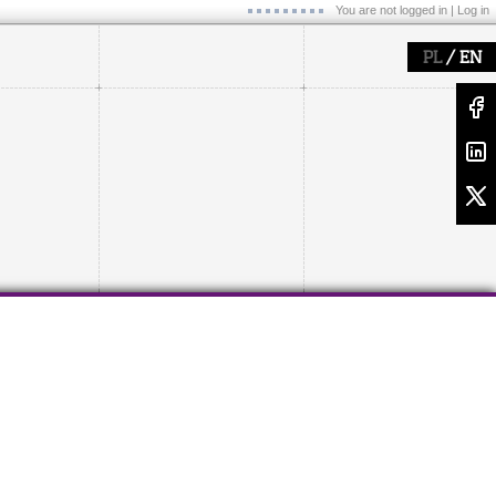
You are not logged in |
Log in
/
PL
EN