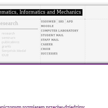
USOSWEB
SRS
APD
research
MOODLE
COMPUTER LABORATORY
research
STUDENT MAIL
seminars
STAFF MAIL
publications
CAREER
grants
CHOIR
Sierpiński Medal
SUCCESSES
IDUB
raniczonym rozmiarem przeciw-dziedziny