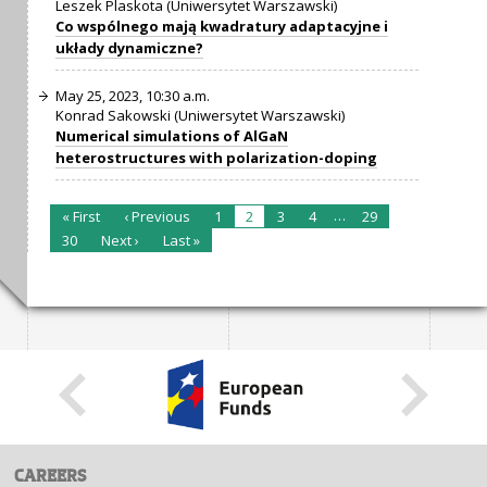
Leszek Plaskota (Uniwersytet Warszawski)
Co wspólnego mają kwadratury adaptacyjne i
układy dynamiczne?
May 25, 2023, 10:30 a.m.
Konrad Sakowski (Uniwersytet Warszawski)
Numerical simulations of AlGaN
heterostructures with polarization-doping
…
« First
‹ Previous
1
2
3
4
29
30
Next ›
Last »
CAREERS