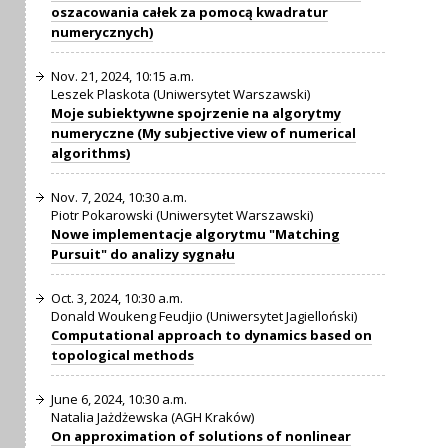
oszacowania całek za pomocą kwadratur
numerycznych)
Nov. 21, 2024, 10:15 a.m.
Leszek Plaskota (Uniwersytet Warszawski)
Moje subiektywne spojrzenie na algorytmy
numeryczne (My subjective view of numerical
algorithms)
Nov. 7, 2024, 10:30 a.m.
Piotr Pokarowski (Uniwersytet Warszawski)
Nowe implementacje algorytmu "Matching
Pursuit" do analizy sygnału
Oct. 3, 2024, 10:30 a.m.
Donald Woukeng Feudjio (Uniwersytet Jagielloński)
Computational approach to dynamics based on
topological methods
June 6, 2024, 10:30 a.m.
Natalia Jażdżewska (AGH Kraków)
On approximation of solutions of nonlinear