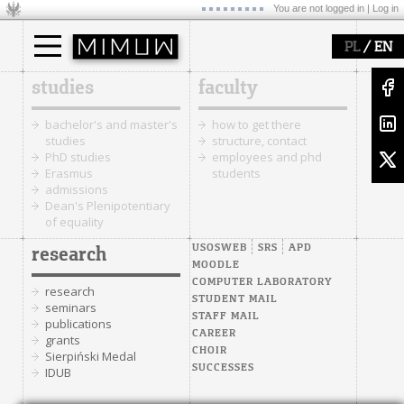
You are not logged in |
Log in
/
PL
EN
studies
faculty
bachelor's and master's
how to get there
studies
structure, contact
PhD studies
employees and phd
Erasmus
students
admissions
Dean's Plenipotentiary
of equality
USOSWEB
SRS
APD
research
MOODLE
COMPUTER LABORATORY
research
STUDENT MAIL
seminars
STAFF MAIL
publications
CAREER
grants
CHOIR
Sierpiński Medal
SUCCESSES
IDUB