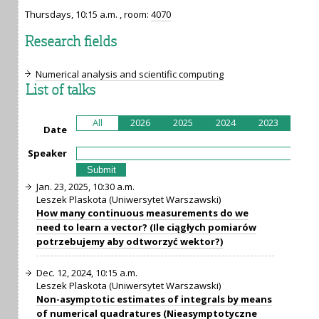
Thursdays, 10:15 a.m. , room:
4070
Research fields
Numerical analysis and scientific computing
List of talks
All
2026
2025
2024
2023
202
Date
Speaker
Jan. 23, 2025, 10:30 a.m.
Leszek Plaskota (Uniwersytet Warszawski)
How many continuous measurements do we
need to learn a vector? (Ile ciągłych pomiarów
potrzebujemy aby odtworzyć wektor?)
Dec. 12, 2024, 10:15 a.m.
Leszek Plaskota (Uniwersytet Warszawski)
Non-asymptotic estimates of integrals by means
of numerical quadratures (Nieasymptotyczne